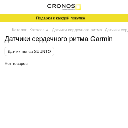
Подарки к каждой покупке
Каталог
Каталог ▲
Датчики сердечного ритма
Датчики се
Датчики сердечного ритма Garmin
Датчик-пояса SUUNTO
Нет товаров