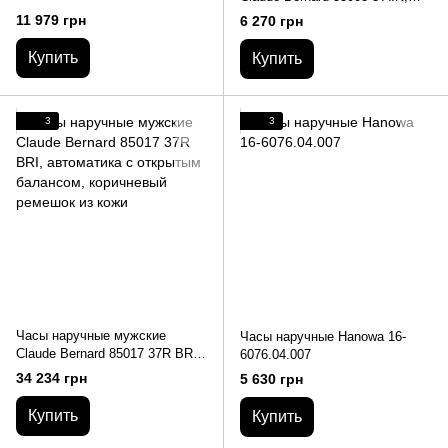
APD2, кварцевый хронограф с
кварцевые с датой, черный
11 979 грн
6 270 грн
датой, золотистое покрытие
кожаный ремешок
PVD
Купить
Купить
3
3
Часы наручные мужские
Часы наручные Hanowa 16-
Claude Bernard 85017 37R BRI,
6076.04.007
автоматика с открытым
34 234 грн
5 630 грн
балансом, коричневый
ремешок из кожи
Купить
Купить