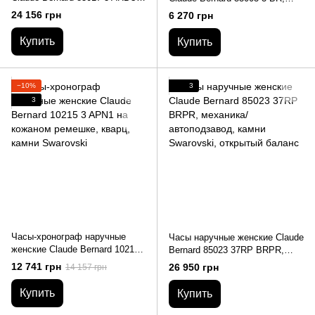
автоматика с открытым
кварцевые с датой, кожаный
24 156 грн
6 270 грн
балансом, кожаный ремешок
ремешок
Купить
Купить
−10%
3
3
Часы-хронограф наручные
Часы наручные женские Claude
женские Claude Bernard 10215
Bernard 85023 37RP BRPR,
3 APN1 на кожаном ремешке,
механика/автоподзавод, камни
12 741 грн
26 950 грн
14 157 грн
кварц, камни Swarovski
Swarovski, открытый баланс
Купить
Купить