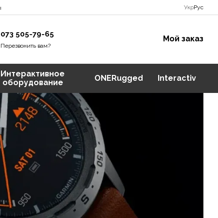
Укр
Рус
ы
073 505-79-65
Мой заказ
Перезвонить вам?
Интерактивное
ONERugged
Interactiv
оборудование