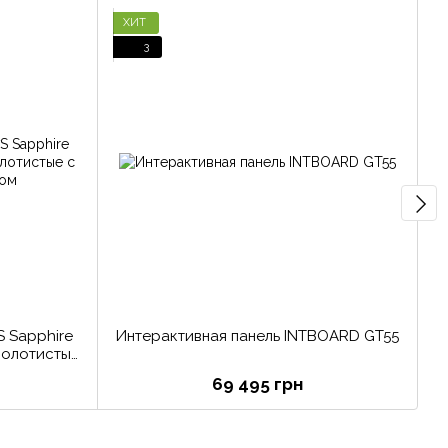
ХИТ
3
S Sapphire
Интерактивная панель INTBOARD GT55
золотистые
S
шком
69 495 грн