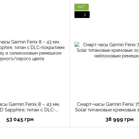
ХИТ
3
сы Garmin Fenix 8 – 43 мм,
Смарт-часы Garmin Fenix 7
 Sapphire, титан с DLC-
Solar титановые кремовые 
рытием Carbon Gray и
с нейлоновым реме
53 045 грн
38 999 грн
овым ремешком черного/
серого цвета