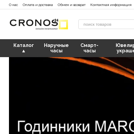
Перейти к основному контенту
О нас
Оплата и доставка
Обмен и возврат
Контактная информация
Каталог
Наручные
Смарт-
Ювели
▲
часы
часы
украш