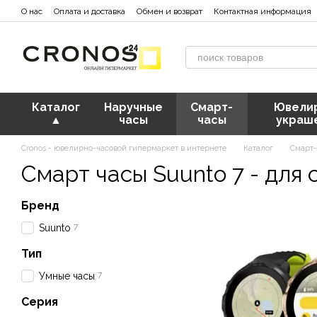
Перейти к основному контенту
О нас
Оплата и доставка
Обмен и возврат
Контактная информация
Каталог
Наручные
Смарт-
Ювели
▲
часы
часы
украш
Cronos - ювелирно-часовой гипермаркет в интернете
Каталог
Смарт
Смарт часы Suunto 7 - для 
Бренд
7
Suunto
Тип
7
Умные часы
Серия