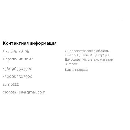
Контактная информация
073 505-79-65
Днепропетровская область,
ДнепрТЦ "Новый центр" ул.
Перезвонить вам?
Ширшова, 7б, 2 этаж, магазин
"Cronos"
+380963503500
Карта проезда
+380963503500
slimp222
cronos24ua@gmail.com