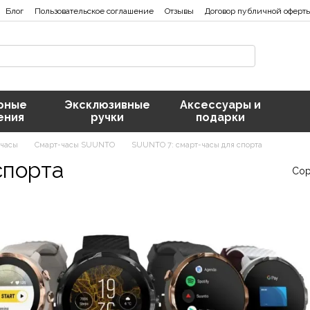
Блог
Пользовательское соглашение
Отзывы
Договор публичной оферт
рные
Эксклюзивные
Аксессуары и
ения
ручки
подарки
-часы
Смарт-часы SUUNTO
SUUNTO 7: смарт-часы для спорта
спорта
Сор