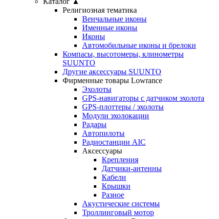
Каталог ▲
Религиозная тематика
Венчальные иконы
Именные иконы
Иконы
Автомобильные иконы и брелоки
Компасы, высотомеры, клинометры
SUUNTO
Другие аксессуары SUUNTO
Фирменные товары Lowrance
Эхолоты
GPS-навигаторы с датчиком эхолота
GPS-плоттеры / эхолоты
Модули эхолокации
Радары
Автопилоты
Радиостанции АІС
Аксессуары
Крепления
Датчики-антенны
Кабели
Крышки
Разное
Акустические системы
Троллинговый мотор