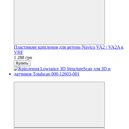
Пластикове кріплення для антени Navico VA2 / VA2A к
VHF
1 288 грн
Купить
3