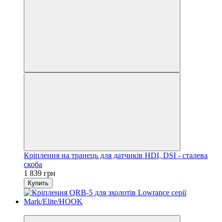
Кріплення на транець для датчиків HDI, DSI - сталева
скоба
1 839 грн
Купить
3