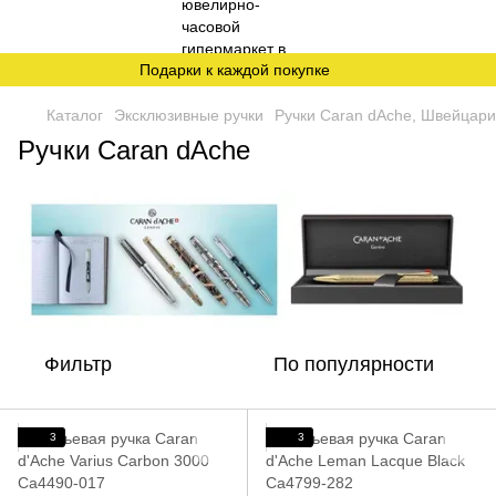
Подарки к каждой покупке
Каталог
Эксклюзивные ручки
Ручки Caran dAche, Швейцар
Ручки Caran dAche
Фильтр
По популярности
3
3