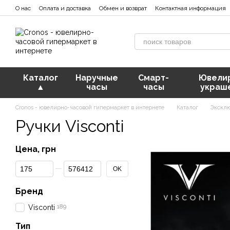
Перейти к основному контенту
О нас
Оплата и доставка
Обмен и возврат
Контактная информация
Каталог
Наручные
Смарт-
Ювели
▲
часы
часы
украш
Cronos - ювелирно-часовой гипермаркет в интернете
Каталог
Эксклю
Ручки Visconti
Цена, грн
От Цена, грн
До Цена, грн
OK
Бренд
189
Visconti
Тип