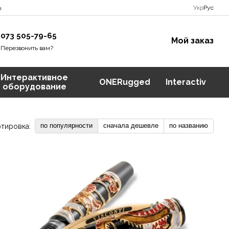
Укр
Рус
ы
073 505-79-65
Мой заказ
Перезвонить вам?
Интерактивное
ONERugged
Interactiv
оборудование
по популярности
сначала дешевле
по названию
тировка: