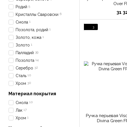
Over F
5
Родий
31 3
6
Кристаллы Сваровски
1
Смола
3
1
Позолота, родий
1
Золото, кожа
1
Золото
39
Палладий
14
Позолота
32
Серебро
10
Сталь
30
Хром
Материал покрытия
10
Смола
17
Лак
Ручка перьевая Vi
1
Хром
Divina Green 