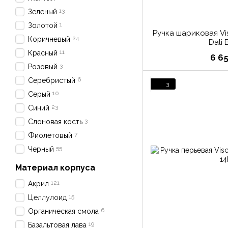
13
Зеленый
1
Золотой
Ручка шариковая Vi
24
Коричневый
Dali 
11
Красный
6 6
3
Розовый
6
Серебристый
3
10
Серый
23
Синий
3
Слоновая кость
7
Фиолетовый
55
Черный
Материал корпуса
121
Акрил
15
Целлулоид
6
Органическая смола
19
Базальтовая лава