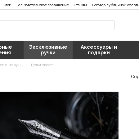
Блог
Пользовательское соглашение
Отзывы
Договор публичной оферт
рные
Эксклюзивные
Аксессуары и
ения
ручки
подарки
зивные ручки
Ручки Visconti
Сор