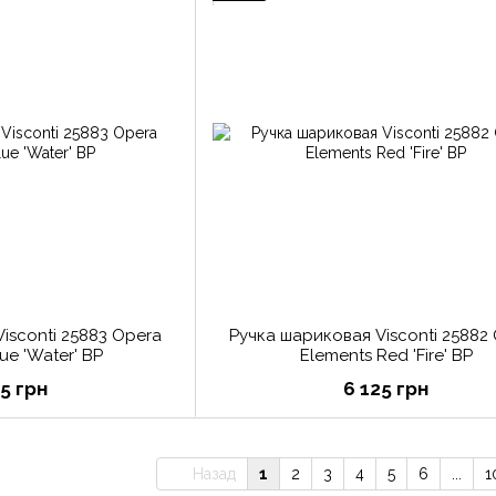
isconti 25883 Opera
Ручка шариковая Visconti 25882
ue 'Water' BP
Elements Red 'Fire' BP
25 грн
6 125 грн
Назад
1
2
3
4
5
6
...
1