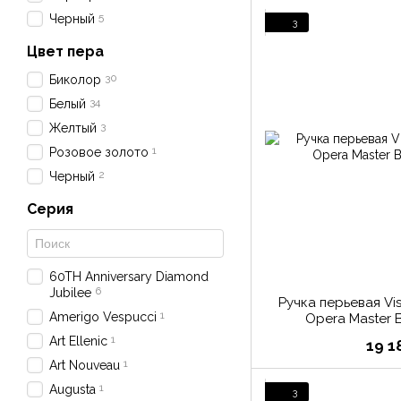
5
Черный
3
Цвет пера
30
Биколор
34
Белый
3
Желтый
1
Розовое золото
2
Черный
Серия
60TH Anniversary Diamond
6
Jubilee
Ручка перьевая Vi
1
Amerigo Vespucci
Opera Master B
1
Art Ellenic
19 1
1
Art Nouveau
1
Augusta
3