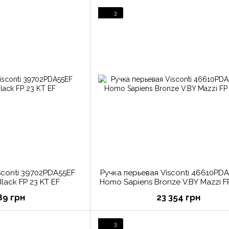
3
sconti 39702PDA55EF
Ручка перьевая Visconti 46610PD
lack FP 23 KT EF
Homo Sapiens Bronze V.BY Mazzi F
89 грн
23 354 грн
3