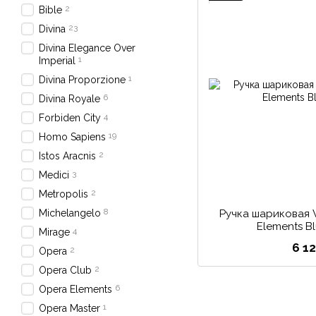
2
Bible
23
Divina
Divina Elegance Over
1
Imperial
1
Divina Proporzione
6
Divina Royale
4
Forbiden Сity
19
Homo Sapiens
2
Istos Aracnis
3
Medici
2
Metropolis
8
Michelangelo
Ручка шариковая V
Elements Bl
4
Mirage
6 1
2
Opera
2
Opera Club
6
Opera Elements
1
Opera Master