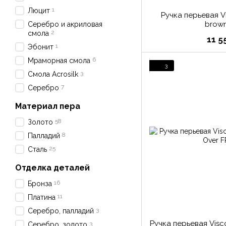
1
Люцит
Ручка перьевая V
brown
Серебро и акриловая
2
смола
11 5
1
Эбонит
6
Мраморная смола
3
3
Смола Acrosilk
7
Серебро
Материал пера
58
Золото
8
Палладий
25
Сталь
Отделка деталей
16
Бронза
11
Платина
3
Серебро, палладий
Ручка перьевая Visco
3
Серебро, золото