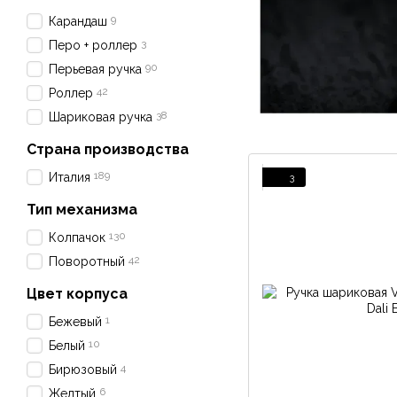
9
Карандаш
3
Перо + роллер
90
Перьевая ручка
42
Роллер
38
Шариковая ручка
Страна производства
189
Италия
3
Тип механизма
130
Колпачок
42
Поворотный
Цвет корпуса
1
Бежевый
10
Белый
4
Бирюзовый
6
Желтый