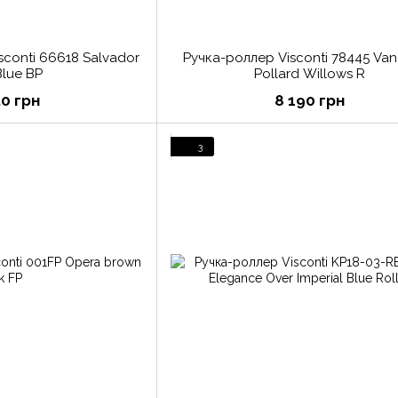
sconti 66618 Salvador
Ручка-роллер Visconti 78445 Va
Blue BP
Pollard Willows R
50 грн
8 190 грн
3