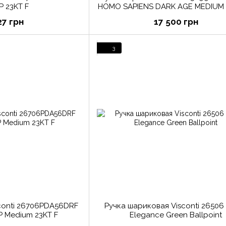
P 23KT F
HOMO SAPIENS DARK AGE MEDIUM 
F
27 грн
17 500 грн
3
sconti 26706PDA56DRF
Ручка шариковая Visconti 26506 
FP Medium 23KT F
Elegance Green Ballpoint