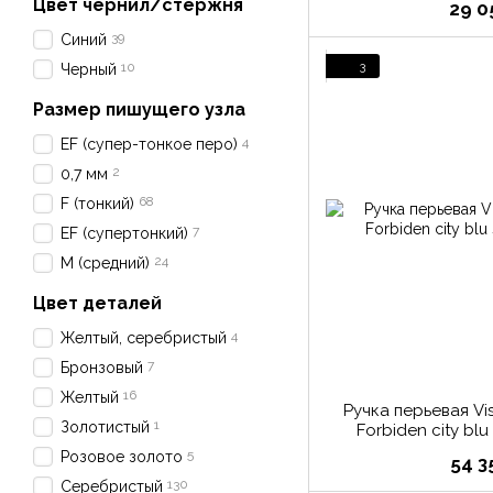
Цвет чернил/стержня
29 0
39
Синий
3
10
Черный
Размер пишущего узла
4
EF (супер-тонкое перо)
2
0,7 мм
68
F (тонкий)
7
EF (супертонкий)
24
M (средний)
Цвет деталей
4
Желтый, серебристый
7
Бронзовый
16
Желтый
Ручка перьевая V
1
Золотистый
Forbiden city blu
5
Розовое золото
54 3
130
Серебристый