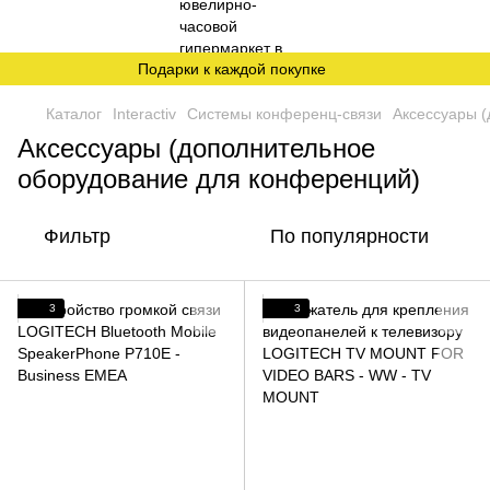
Подарки к каждой покупке
Каталог
Interactiv
Системы конференц-связи
Аксессуары 
Аксессуары (дополнительное
оборудование для конференций)
Фильтр
По популярности
3
3