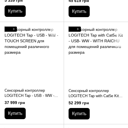
5 339 грн
45 619 грн
любому сервису конференц-
связи
Купить
Купить
3
3
Сенсорный контроллер
Сенсорный контроллер
LOGITECH Tap - USB - WW -
LOGITECH Tap with Cat5e Kit -
TOUCH SCREEN для
USB- WW - WITH RAICHU для
37 999 грн
52 299 грн
помещений различного
помещений различного
размера
размера
Купить
Купить