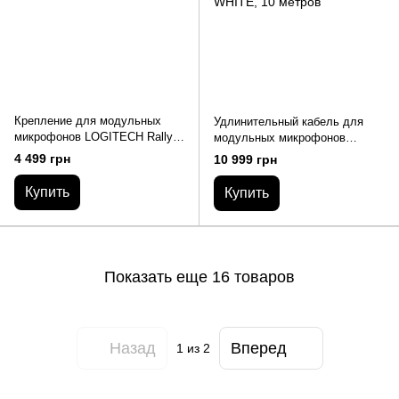
Крепление для модульных
Удлинительный кабель для
микрофонов LOGITECH Rally
модульных микрофонов
Mic Pod Mount - OFF-WHITE
LOGITECH Rally Mic Pod
4 499 грн
10 999 грн
Extension Cable - OFF-WHITE,
10 метров
Купить
Купить
Показать еще 16 товаров
Назад
Вперед
1
из 2