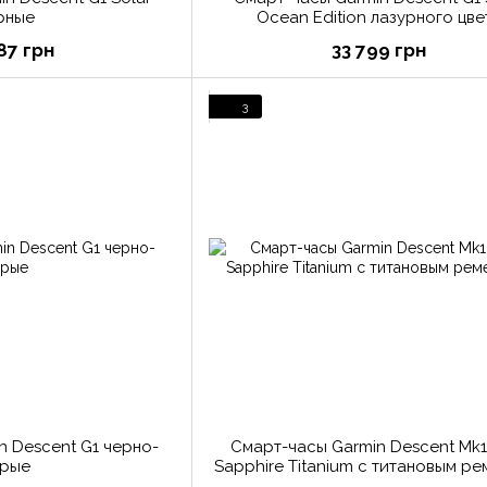
рные
Ocean Edition лазурного цве
87 грн
33 799 грн
3
n Descent G1 черно-
Смарт-часы Garmin Descent Mk1
рые
Sapphire Titanium с титановым р