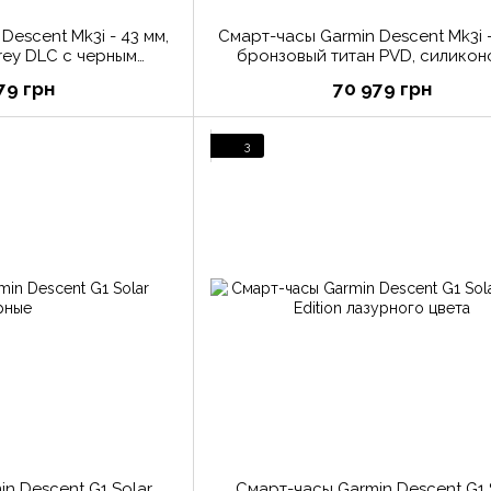
Descent Mk3i - 43 мм,
Смарт-часы Garmin Descent Mk3i -
rey DLC с черным
бронзовый титан PVD, силикон
ым ремешком
ремешок французского серого 
79 грн
70 979 грн
3
n Descent G1 Solar
Смарт-часы Garmin Descent G1 