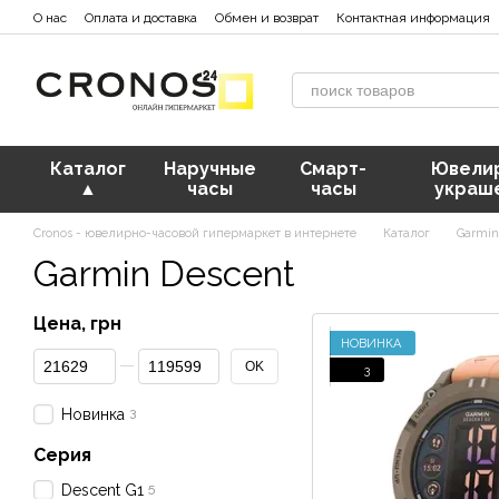
Перейти к основному контенту
О нас
Оплата и доставка
Обмен и возврат
Контактная информация
Каталог
Наручные
Смарт-
Ювели
▲
часы
часы
украш
Cronos - ювелирно-часовой гипермаркет в интернете
Каталог
Garmi
Garmin Descent
Цена, грн
НОВИНКА
От Цена, грн
До Цена, грн
OK
3
3
Новинка
Серия
5
Descent G1