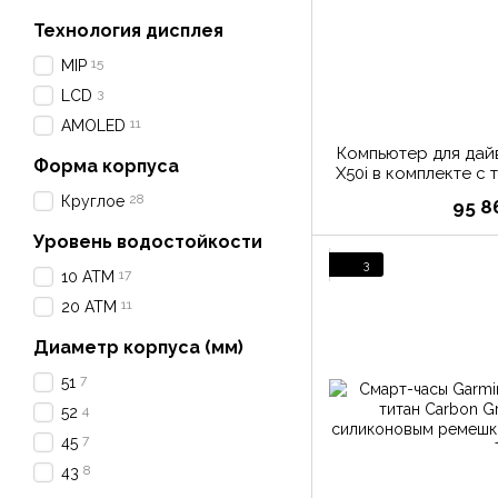
Технология дисплея
15
MIP
3
LCD
11
AMOLED
Компьютер для дай
Форма корпуса
X50i в комплекте с
28
Круглое
95 8
Уровень водостойкости
3
17
10 АТМ
11
20 АТМ
Диаметр корпуса (мм)
7
51
4
52
7
45
8
43