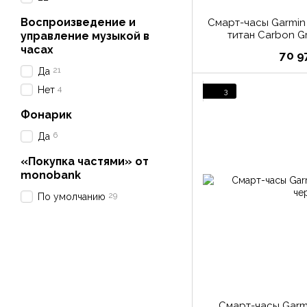
Воспроизведение и
Смарт-часы Garmin 
титан Carbon G
управление музыкой в
силиконов
часах
70 9
21
Да
4
Нет
3
Фонарик
6
Да
«Покупка частями» от
monobank
29
По умолчанию
Смарт-часы Garmi