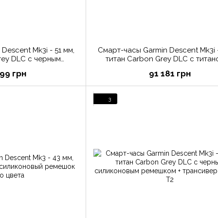
Descent Mk3i - 51 мм,
Смарт-часы Garmin Descent Mk3i -
rey DLC с черным
титан Carbon Grey DLC с тита
ешком + трансивер
браслетом
99 грн
91 181 грн
ent T2
3