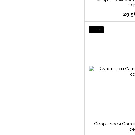
че
29 9
3
Смарт-часы Garmi
се