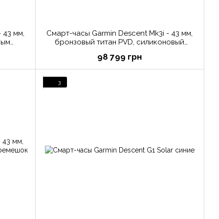
 43 мм,
Смарт-часы Garmin Descent Mk3i - 43 мм,
ным
бронзовый титан PVD, силиконовый
сивер
ремешок французского серого цвета +
98 799 грн
трансивер Descent T2
3