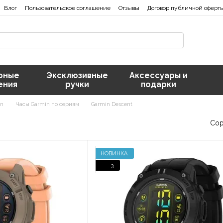
Блог
Пользовательское соглашение
Отзывы
Договор публичной оферт
рные
Эксклюзивные
Аксессуары и
ения
ручки
подарки
nn
Часы Garmin по сериям
Garmin Descent
Сор
НОВИНКА
3