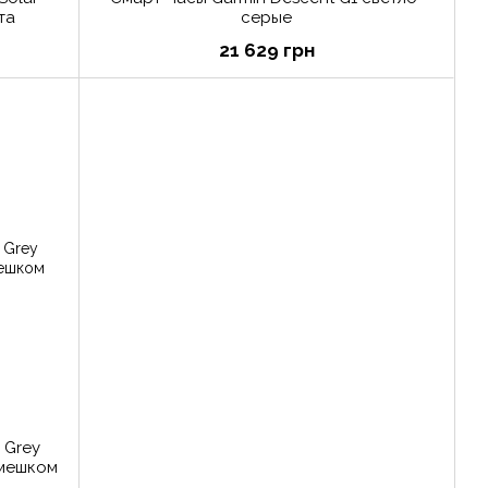
та
серые
21 629 грн
 Grey
емешком