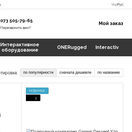
Укр
Рус
ы
073 505-79-65
Мой заказ
Перезвонить вам?
Интерактивное
ONERugged
Interactiv
оборудование
по популярности
сначала дешевле
по названию
тировка:
НОВИНКА
3