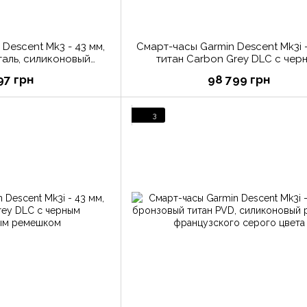
Descent Mk3 - 43 мм,
Смарт-часы Garmin Descent Mk3i -
аль, силиконовый
титан Carbon Grey DLC с чер
ерого цвета
силиконовым ремешком + тран
97 грн
98 799 грн
Descent T2
3