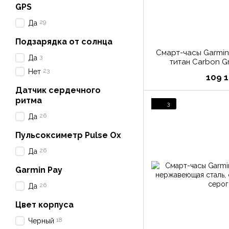
GPS
29
Да
Подзарядка от солнца
Смарт-часы Garmin 
3
Да
титан Carbon G
силиконовым рем
23
Нет
109 1
Desc
Датчик сердечного
ритма
3
26
Да
Пульсоксиметр Pulse Ox
26
Да
Garmin Pay
26
Да
Цвет корпуса
18
Черный