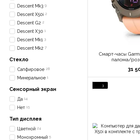
9
Descent Mk3
2
Descent X50i
2
Descent G2
1
Descent X30
3
Descent Mk1
7
Descent Mk2
Смарт-часы Garmi
Стекло
палома/роз
31 5
28
Сапфировое
1
Минеральное
3
Сенсорный экран
14
Да
15
Нет
Тип дисплея
24
Цветной
5
Монохромный