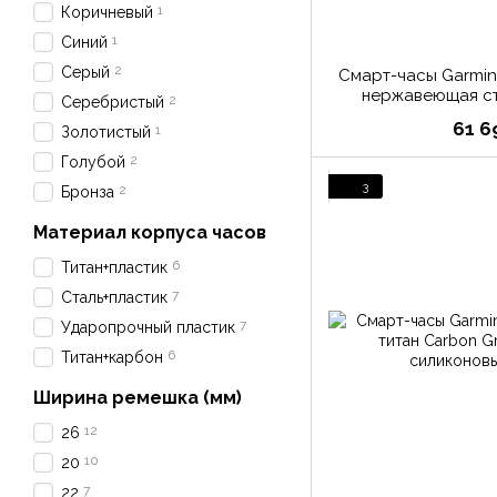
1
Коричневый
1
Синий
2
Серый
Смарт-часы Garmin 
нержавеющая ст
2
Серебристый
ремешок с
61 6
1
Золотистый
2
Голубой
3
2
Бронза
Материал корпуса часов
6
Титан+пластик
7
Сталь+пластик
7
Ударопрочный пластик
6
Титан+карбон
Ширина ремешка (мм)
12
26
10
20
7
22