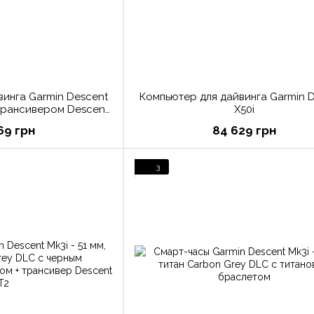
винга Garmin Descent
Компьютер для дайвинга Garmin 
 трансивером Descent
X50i
T2
69 грн
84 629 грн
3