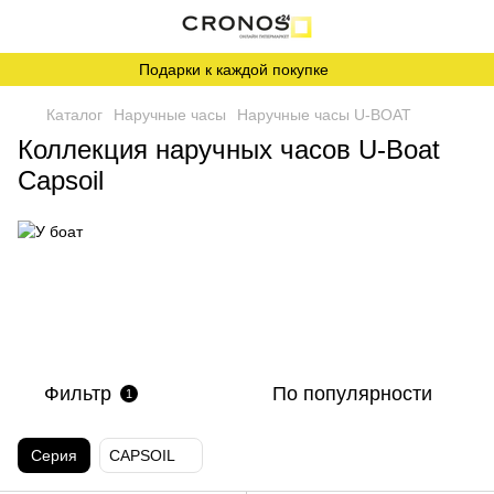
Подарки к каждой покупке
Каталог
Наручные часы
Наручные часы U-BOAT
Коллекция наручных часов U-Boat
Capsoil
Фильтр
По популярности
1
Серия
CAPSOIL