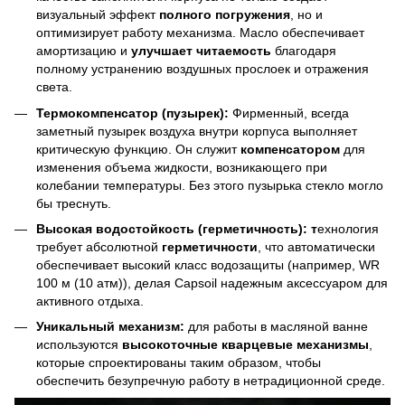
визуальный эффект
полного погружения
, но и
оптимизирует работу механизма. Масло обеспечивает
амортизацию и
улучшает читаемость
благодаря
полному устранению воздушных прослоек и отражения
света.
Термокомпенсатор (пузырек):
Фирменный, всегда
заметный пузырек воздуха внутри корпуса выполняет
критическую функцию. Он служит
компенсатором
для
изменения объема жидкости, возникающего при
колебании температуры. Без этого пузырька стекло могло
бы треснуть.
Высокая водостойкость (герметичность): т
ехнология
требует абсолютной
герметичности
, что автоматически
обеспечивает высокий класс водозащиты (например, WR
100 м (10 атм)), делая Capsoil надежным аксессуаром для
активного отдыха.
Уникальный механизм:
для работы в масляной ванне
используются
высокоточные кварцевые механизмы
,
которые спроектированы таким образом, чтобы
обеспечить безупречную работу в нетрадиционной среде.