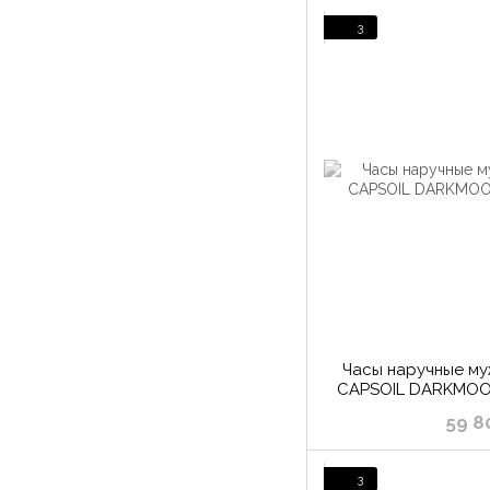
3
Часы наручные м
CAPSOIL DARKMOON
59 8
3