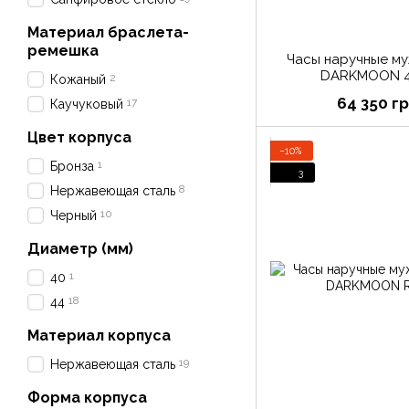
Материал браслета-
ремешка
Часы наручные м
DARKMOON 4
2
Кожаный
64 350 г
17
Каучуковый
Цвет корпуса
−10%
1
Бронза
3
8
Нержавеющая сталь
10
Черный
Диаметр (мм)
1
40
18
44
Материал корпуса
19
Нержавеющая сталь
Форма корпуса