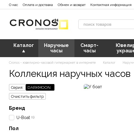
Перейти к основному контенту
О нас
Оплата и доставка
Обмен и возврат
Контактная информация
Каталог
Наручные
Смарт-
Ювели
▲
часы
часы
украш
Cronos - ювелирно-часовой гипермаркет в интернете
Каталог
Наруч
Коллекция наручных часов
Серия:
DARKMOON
Очистить фильтр
Бренд
19
U-Boat
Пол