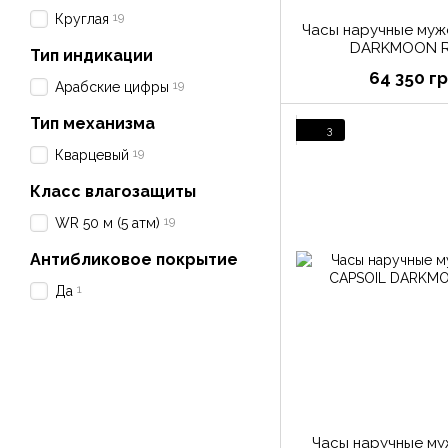
19
Круглая
Часы наручные му
DARKMOON R
Тип индикации
64 350 г
19
Арабские цифры
Тип механизма
3
19
Кварцевый
Класс влагозащиты
19
WR 50 м (5 атм)
Антибликовое покрытие
1
Да
Часы наручные м