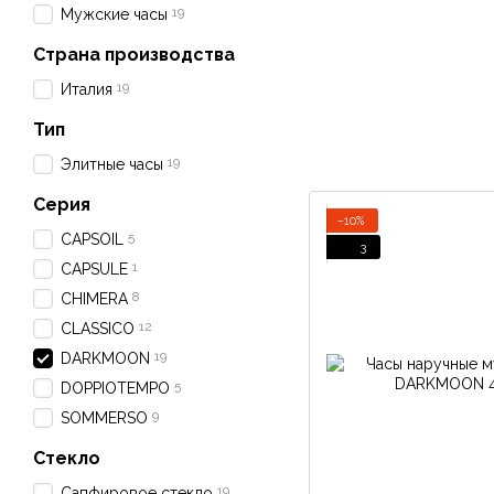
19
Мужские часы
Страна производства
19
Италия
Тип
19
Элитные часы
Серия
−10%
5
CAPSOIL
3
1
CAPSULE
8
CHIMERA
12
CLASSICO
19
DARKMOON
5
DOPPIOTEMPO
9
SOMMERSO
Стекло
19
Сапфировое стекло