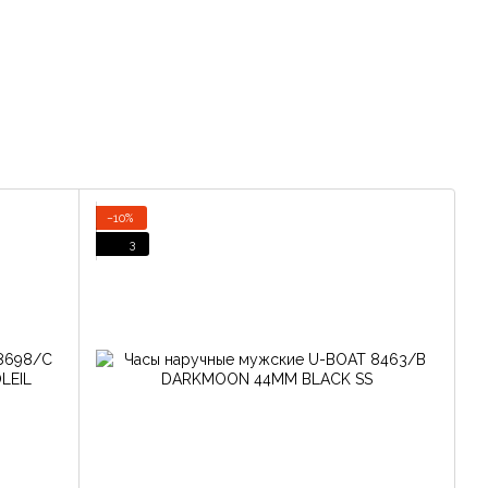
−10%
3