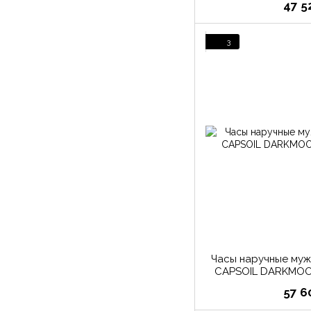
47 5
3
Часы наручные му
CAPSOIL DARKMOO
57 6