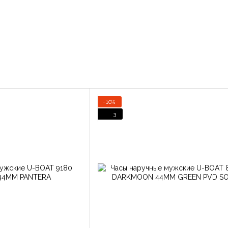
−10%
3