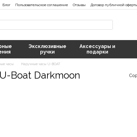
Блог
Пользовательское соглашение
Отзывы
Договор публичной оферт
рные
Эксклюзивные
Аксессуары и
ения
ручки
подарки
ные часы
Наручные часы U-BOAT
 U-Boat Darkmoon
Сор