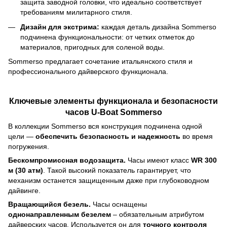
защита заводной головки, что идеально соответствует
требованиям милитарного стиля.
Дизайн для экстрима:
каждая деталь дизайна Sommerso
подчинена функциональности: от четких отметок до
материалов, пригодных для соленой воды.
Sommerso предлагает сочетание итальянского стиля и
профессионального дайверского функционала.
Ключевые элементы функционала и безопасности
часов U-Boat Sommerso
В коллекции Sommerso вся конструкция подчинена одной
цели —
обеспечить безопасность и надежность
во время
погружения.
Бескомпромиссная водозащита.
Часы имеют класс
WR 300
м (30 атм)
. Такой высокий показатель гарантирует, что
механизм останется защищенным даже при глубоководном
дайвинге.
Вращающийся безель.
Часы оснащены
однонаправленным безелем
– обязательным атрибутом
дайверских часов. Используется он для
точного контроля