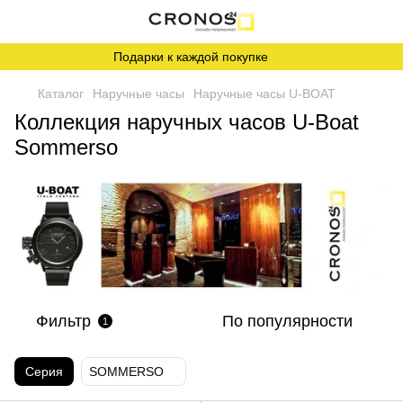
Подарки к каждой покупке
Каталог
Наручные часы
Наручные часы U-BOAT
Коллекция наручных часов U-Boat
Sommerso
Фильтр
По популярности
1
Серия
SOMMERSO