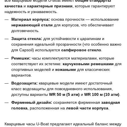
все кварцевые модели U-Boat имеют
общие стандарты
качества
и
характерные признаки
, которые гарантируют
надежность и узнаваемость.
Материал корпуса:
основа прочности — использование
нержавеющей стали
для корпусов, что обеспечивает
долговечность.
Защита стекла:
для устойчивости к царапинам и
сохранения идеальной прозрачности (что особенно важно
для Capsoil) используется
сапфировое стекло
.
Ремешки:
часы комплектуются материалами, которые
соответствуют их эстетике:
каучуковыми ремешками
для
спортивных моделей и
кожаными
для классических
вариантов.
Водозащита:
кварцевые модели имеют достаточный
класс водозащиты для повседневного использования,
доступны варианты
WR 50 м (5 атм)
и
WR 100 м (10 атм)
.
Фирменный дизайн:
сохраняется фирменная
заводная
головка
, расположенная на
левой части корпуса
.
Кварцевые часы U-Boat предлагают идеальный баланс между