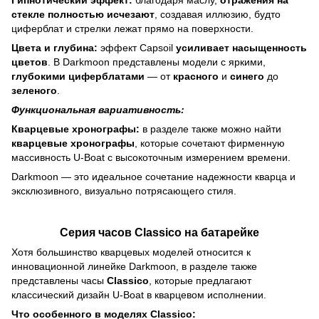
Гипнотический эффект:
благодаря маслу,
отражения на
стекле полностью исчезают
, создавая иллюзию, будто
циферблат и стрелки лежат прямо на поверхности.
Цвета и глубина:
эффект Capsoil
усиливает насыщенность
цветов
. В Darkmoon представлены модели с яркими,
глубокими циферблатами
— от
красного
и
синего
до
зеленого
.
Функциональная вариативность:
Кварцевые хронографы:
в разделе также можно найти
кварцевые хронографы
, которые сочетают фирменную
массивность U-Boat с высокоточным измерением времени.
Darkmoon — это идеальное сочетание надежности кварца и
эксклюзивного, визуально потрясающего стиля.
Серия часов Classico на батарейке
Хотя большинство кварцевых моделей относится к
инновационной линейке Darkmoon, в разделе также
представлены часы
Classico
, которые предлагают
классический дизайн U-Boat в кварцевом исполнении.
Что особенного в моделях Classico: