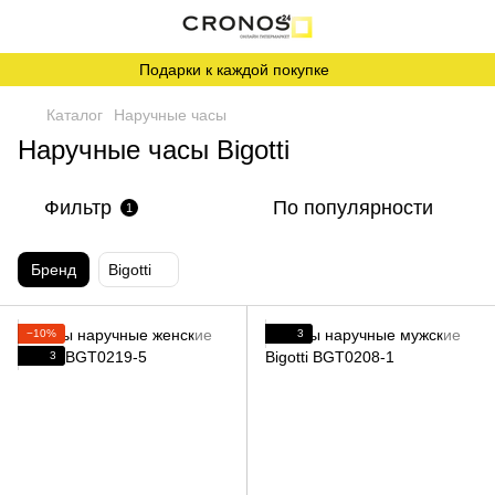
Подарки к каждой покупке
Каталог
Наручные часы
Наручные часы Bigotti
Фильтр
По популярности
1
Бренд
Bigotti
−10%
3
3