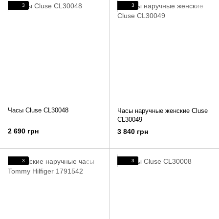
3
3
Часы Cluse CL30048
Часы наручные женские Cluse
CL30049
2 690 грн
3 840 грн
3
3