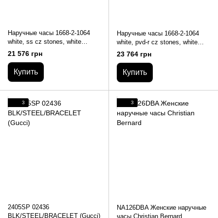
Наручные часы 1668-2-1064
Наручные часы 1668-2-1064
white, ss cz stones, white
white, pvd-r cz stones, white
leather (Seculus)
leather (Seculus)
21 576 грн
23 764 грн
Купить
Купить
3
3
2405SP 02436
NA126DBA Женские наручные
BLK/STEEL/BRACELET (Gucci)
часы Christian Bernard