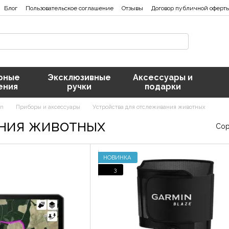
Блог
Пользовательское соглашение
Отзывы
Договор публичной оферт
рные
Эксклюзивные
Аксессуары и
ения
ручки
подарки
nn
Приборы и аксессуары
Устройства для отслеживания животных
ния животных
Сор
НОВИНКА
3