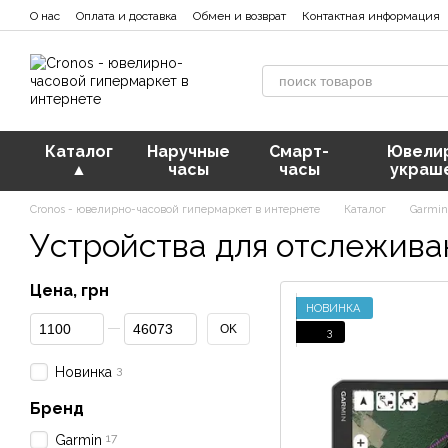
Перейти к основному контенту
О нас
Оплата и доставка
Обмен и возврат
Контактная информация
Каталог
Наручные
Смарт-
Ювели
▲
часы
часы
украш
Cronos - ювелирно-часовой гипермаркет в интернете
Каталог
Garmi
Устройства для отслежива
Цена, грн
НОВИНКА
От Цена, грн
До Цена, грн
OK
3
3
Новинка
Бренд
17
Garmin