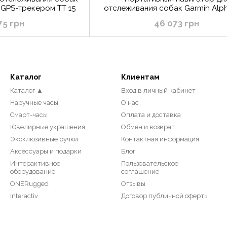
с GPS-трекером TT 15
отслеживания собак Garmin Alph
Bundle с GPS-трекером TT 
75 грн
46 073 грн
Каталог
Клиентам
Каталог ▲
Вход в личный кабинет
Наручные часы
О нас
Смарт-часы
Оплата и доставка
Ювелирные украшения
Обмен и возврат
Эксклюзивные ручки
Контактная информация
Аксессуары и подарки
Блог
Интерактивное
Пользовательское
оборудование
соглашение
ONERugged
Отзывы
Interactiv
Договор публичной оферты