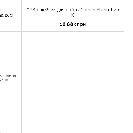
я
GPS-ошейник для собак Garmin Alpha T 20
a 200i
К
16 883 грн
я