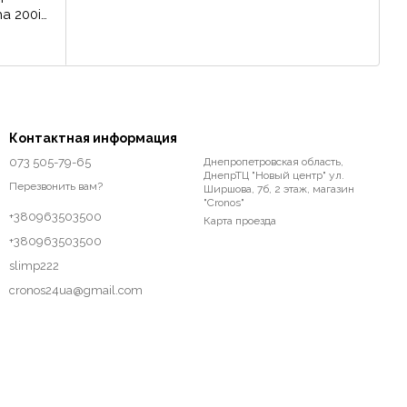
a 200i
15
Контактная информация
073 505-79-65
Днепропетровская область,
ДнепрТЦ "Новый центр" ул.
Перезвонить вам?
Ширшова, 7б, 2 этаж, магазин
"Cronos"
+380963503500
Карта проезда
+380963503500
slimp222
cronos24ua@gmail.com