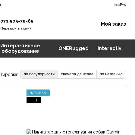
Укр
Рус
ы
073 505-79-65
Мой заказ
Перезвонить вам?
Интерактивное
ONERugged
Interactiv
оборудование
по популярности
сначала дешевле
по названию
тировка:
НОВИНКА
3