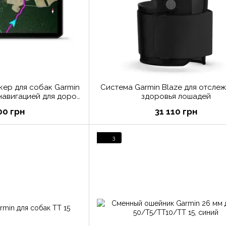
кер для собак Garmin
Система Garmin Blaze для отсле
-навигацией для дорог
здоровья лошадей
дорожья
00 грн
31 110 грн
3