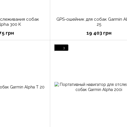
тслеживания собак
GPS-ошейник для собак Garmin A
lpha 300 K
25
75 грн
19 403 грн
3