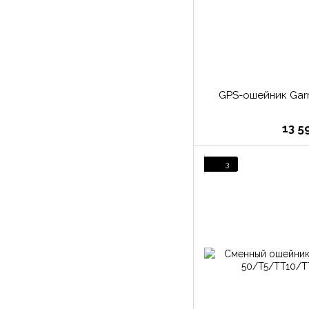
GPS-ошейник Garm
13 5
3