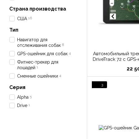
Страна производства
16
США
Тип
Навигатор для
8
отслеживания собак
4
Автомобильный тре
GPS-ошейник для собак
DriveTrack 72 с GPS
Фитнес-трекер для
и без
1
лошадей
22 5
4
Сменные ошейники
3
Серия
5
Alpha
1
Drive