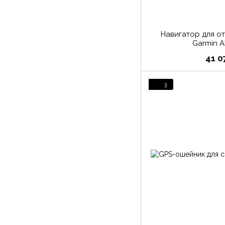
Навигатор для о
Garmin A
41 0
3