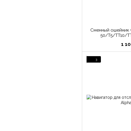
Сменный ошейник 
50/T5/TT10/T
1 1
3