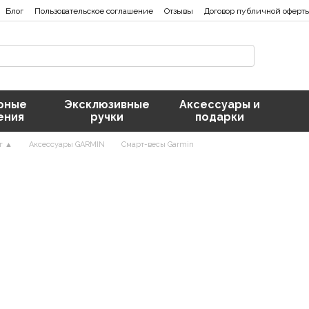
Блог
Пользовательское соглашение
Отзывы
Договор публичной оферт
рные
Эксклюзивные
Аксессуары и
ения
ручки
подарки
г ▲
Аксессуары GARMIN
Смарт-весы Garmin