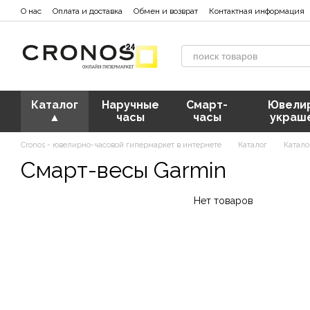
Перейти к основному контенту
О нас
Оплата и доставка
Обмен и возврат
Контактная информация
Каталог
Наручные
Смарт-
Ювели
▲
часы
часы
украш
Cronos - ювелирно-часовой гипермаркет в интернете
Каталог
Катало
Смарт-весы Garmin
Нет товаров