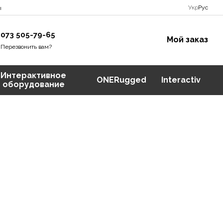
Укр
Рус
ы
073 505-79-65
Мой заказ
Перезвонить вам?
Интерактивное
ONERugged
Interactiv
оборудование