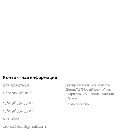
Контактная информация
073 505-79-65
Днепропетровская область,
ДнепрТЦ "Новый центр" ул.
Перезвонить вам?
Ширшова, 7б, 2 этаж, магазин
"Cronos"
+380963503500
Карта проезда
+380963503500
slimp222
cronos24ua@gmail.com