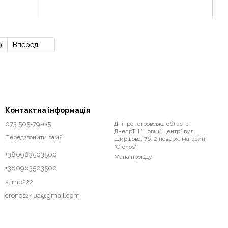
9
Вперед
Контактна інформація
073 505-79-65
Дніпропетровська область,
ДнепрТЦ "Новий центр" вул.
Передзвонити вам?
Ширшова, 7б, 2 поверх, магазин
"Cronos"
+380963503500
Мапа проїзду
+380963503500
slimp222
cronos24ua@gmail.com