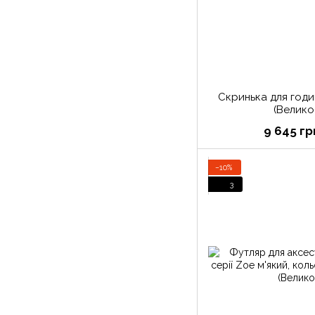
Скринька для годи
(Велико
9 645 гр
−10%
3