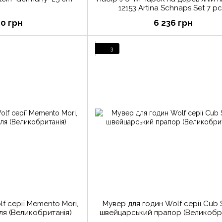
12153 Artina Schnaps Set 7 pc
"Meisterwerke" 6 cm
90 грн
6 236 грн
3
f серії Memento Mori,
Мувер для годин Wolf серії Cub S
ля (Великобританія)
швейцарський прапор (Великобри