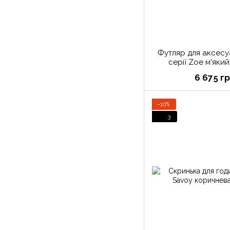
Футляр для аксесу
серії Zoe м'який
вишивкою (В
6 675 г
−10%
3