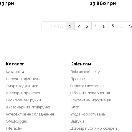
23 грн
13 860 грн
Назад
1
2
3
4
5
6
...
1
Каталог
Клієнтам
Каталог ▲
Вхід до кабінету
Наручні годинники
Про нас
Смарт-годинники
Оплата і доставка
Ювелірні прикраси
Обмін та повернення
Ексклюзивні ручки
Контактна інформація
Аксесуари та подарунки
Блог
Інтерактивне обладнання
Угода користувача
ONERugged
Відгуки
Interactiv
Договір публічної оферти