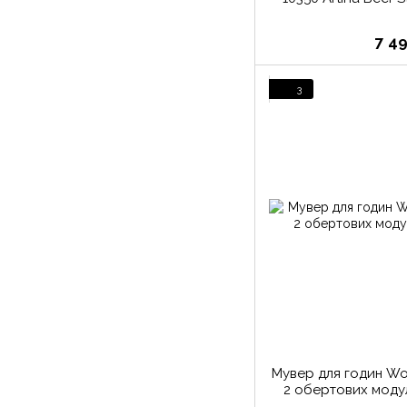
7 4
3
Мувер для годин Wol
2 обертових моду