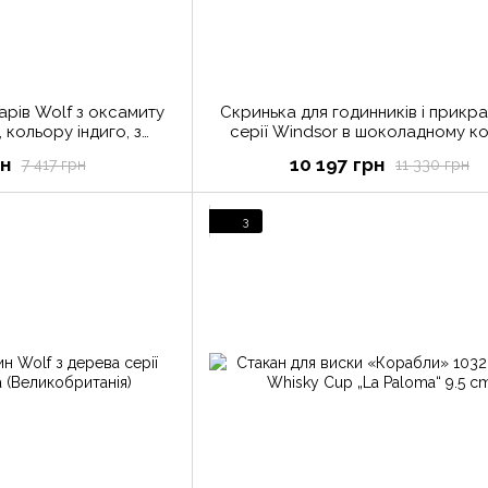
арів Wolf з оксамиту
Скринька для годинників і прикр
, кольору індиго, з
серії Windsor в шоколадному ко
еликобританія)
(Великобританія)
рн
10 197 грн
7 417 грн
11 330 грн
3