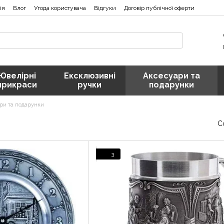
ія
Блог
Угода користувача
Відгуки
Договір публічної оферти
Ювелірні
Ексклюзивні
Аксесуари та
прикраси
ручки
подарунки
ри та подарунки
С
3