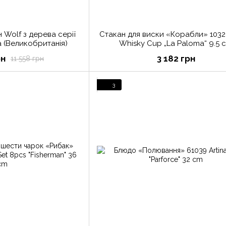
 Wolf з дерева серії
Стакан для виски «Корабли» 10320
 (Великобританія)
Whisky Cup „La Paloma“ 9.5 
рн
3 182 грн
11 558 грн
3