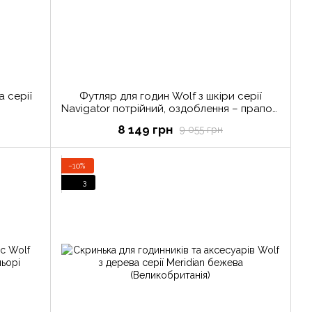
а серії
Футляр для годин Wolf з шкіри серії
Navigator потрійний, оздоблення – прапор
Швейцарії (Великобританія)
8 149 грн
9 055 грн
−10%
3