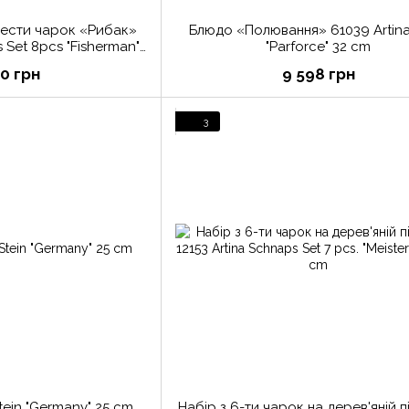
 шести чарок «Рибак»
Блюдо «Полювання» 61039 Artin
s Set 8pcs "Fisherman"
"Parforce" 32 cm
6 cm
00 грн
9 598 грн
3
Stein "Germany" 25 cm
Набір з 6-ти чарок на дерев'яній п