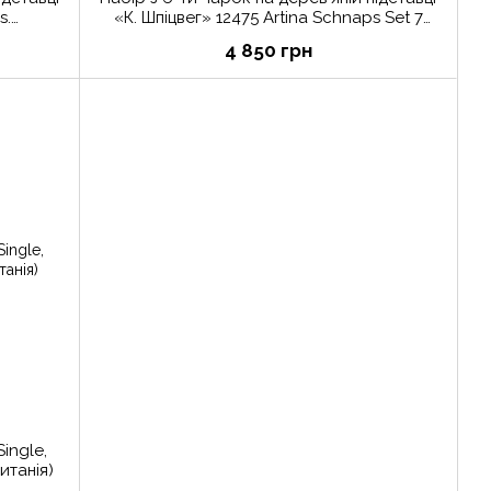
s.
«К. Шпіцвег» 12475 Artina Schnaps Set 7
Spitzweg 5.5 cm
4 850 грн
ingle,
танія)