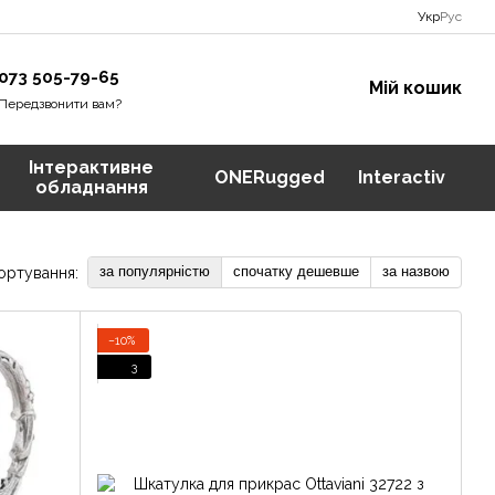
Укр
Рус
073 505-79-65
Мій кошик
Передзвонити вам?
Інтерактивне
ONERugged
Interactiv
обладнання
за популярністю
спочатку дешевше
за назвою
ортування:
−10%
3