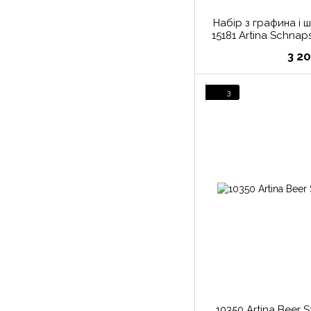
Набір з графина і
15181 Artina Schnap
3
3 2
3
10350 Artina Beer 