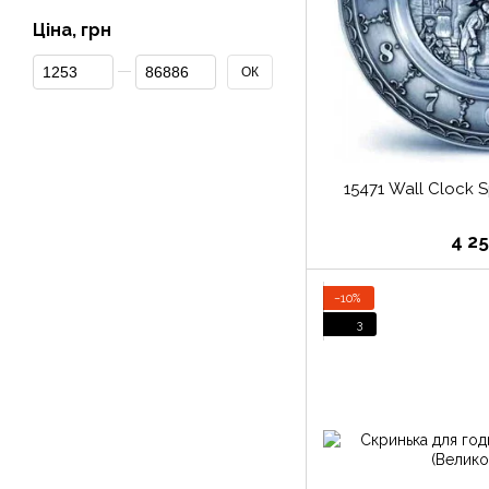
Ціна, грн
От Ціна, грн
До Ціна, грн
ОК
15471 Wall Clock 
4 2
−10%
3