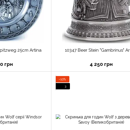
Spitzweg 25cm Artina
10347 Beer Stein "Gambrinus" Ar
50 грн
4 250 грн
−10%
3