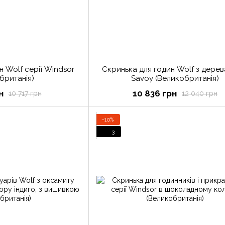
н Wolf серії Windsor
Скринька для годин Wolf з дерев
британія)
Savoy (Великобританія)
н
10 836 грн
10 717 грн
12 040 грн
−10%
3