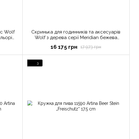
ас Wolf
Скринька для годинників та аксесуарів
льорі
Wolf з дерева серії Meridian бежева
(Великобританія)
16 175 грн
17 973 грн
3