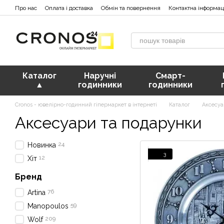
Перейти к основному контенту
Про нас
Оплата і доставка
Обмін та повернення
Контактна інформац
Каталог
Наручні
Смарт-
▲
годинники
годинники
Cronos - ювелірно-годинний гіпермаркет в інтернеті
Каталог
Аксесуа
Аксесуари та подарунки
24
Новинка
3
12
Хіт
Бренд
76
Artina
59
Manopoulos
209
Wolf