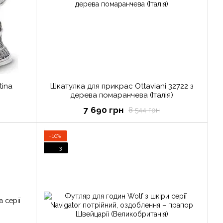
tina
Шкатулка для прикрас Ottaviani 32722 з
дерева помаранчева (Італія)
7 690 грн
8 544 грн
−10%
3