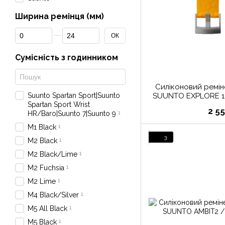
Ширина ремінця (мм)
От Ширина ремінця (мм)
До Ширина ремінця (мм)
ОК
Сумісність з годинником
Силіконовий ремін
Suunto Spartan Sport|Suunto
SUUNTO EXPLORE 1
Spartan Sport Wrist
M ПОМА
2 5
1
HR/Baro|Suunto 7|Suunto 9
1
M1 Black
3
1
M2 Black
1
M2 Black/Lime
1
M2 Fuchsia
1
M2 Lime
1
M4 Black/Silver
1
M5 All Black
1
M5 Black