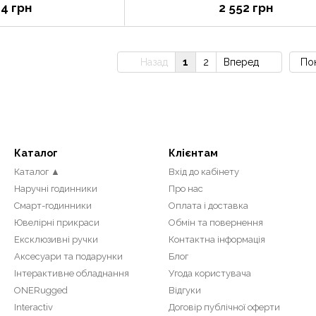
64 грн
2 552 грн
Назад
1
2
Вперед
Пок
Каталог
Клієнтам
Каталог ▲
Вхід до кабінету
Наручні годинники
Про нас
Смарт-годинники
Оплата і доставка
Ювелірні прикраси
Обмін та повернення
Ексклюзивні ручки
Контактна інформація
Аксесуари та подарунки
Блог
Інтерактивне обладнання
Угода користувача
ONERugged
Відгуки
Interactiv
Договір публічної оферти