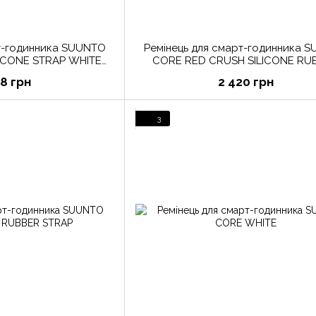
рт-годинника SUUNTO
Ремінець для смарт-годинника SUUNTO
LICONE STRAP WHITE
CORE RED CRUSH SILICONE RU
РАЗМЕР S
STRAP (НАБОР)
48 грн
2 420 грн
3