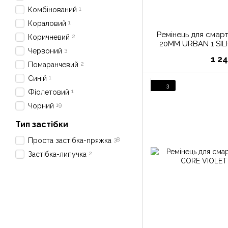
1
Комбінований
1
Кораловий
Ремінець для сма
2
Коричневий
20MM URBAN 1 SI
3
Червоний
GOLD, 
1 2
2
Помаранчевий
1
Синій
3
1
Фіолетовий
19
Чорний
Тип застібки
38
Проста застібка-пряжка
2
Застібка-липучка