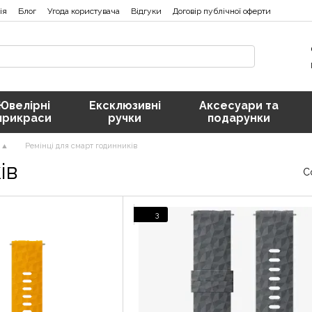
ія
Блог
Угода користувача
Відгуки
Договір публічної оферти
Ювелірні
Ексклюзивні
Аксесуари та
прикраси
ручки
подарунки
 ▲
Ремінці для смарт годинникiв
iв
С
3