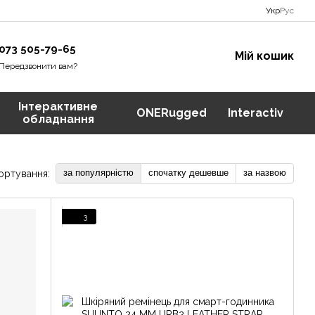
Укр
Рус
073 505-79-65
Мій кошик
Передзвонити вам?
Інтерактивне
ONERugged
Interactiv
обладнання
за популярністю
спочатку дешевше
за назвою
ортування:
3