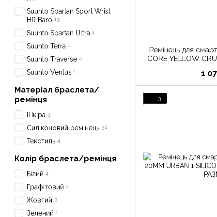
Suunto Spartan Sport Wrist
13
HR Baro
1
Suunto Spartan Ultra
1
Suunto Terra
Ремінець для сма
CORE YELLOW CRUS
4
Suunto Traverse
ST
1
Suunto Ventus
1 0
Матеріал браслета/
ремінця
3
3
Шкіра
32
Силіконовий ремінець
4
Текстиль
Колір браслета/ремінця
4
Білий
1
Графітовий
3
Жовтий
1
Зелений