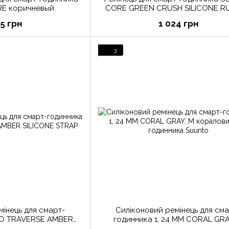
E коричневый
CORE GREEN CRUSH SILICONE R
STRAP
35 грн
1 024 грн
3
мінець для смарт-
Силіконовий ремінець для сма
годинника 1, 24 ММ CORAL GRA
NE STRAP
кораловий для годинника Suu