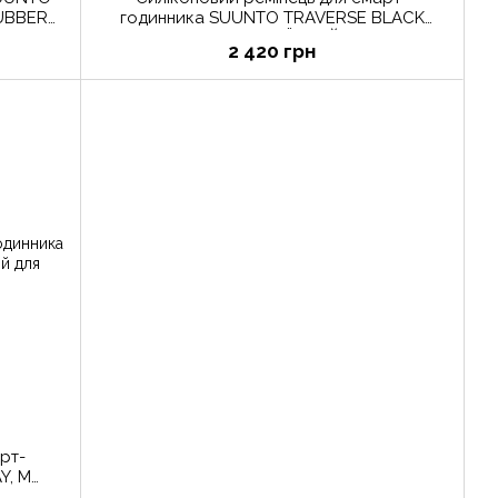
UBBER
годинника SUUNTO TRAVERSE BLACK
COPPER STRAP ЧЁРНЫЙ/МЕДЬ
2 420 грн
рт-
Y, M
nto