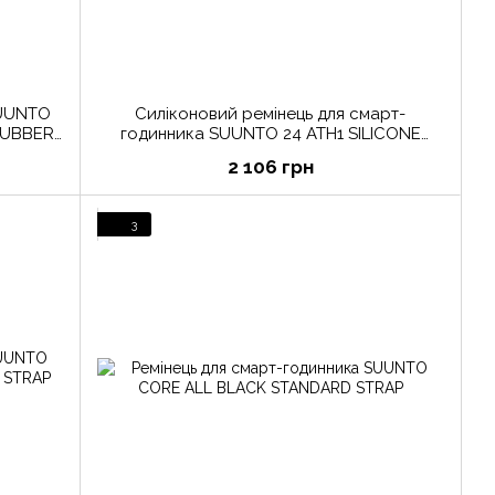
SUUNTO
Силіконовий ремінець для смарт-
RUBBER
годинника SUUNTO 24 ATH1 SILICONE
STRAP BLACK/BLACK, размер S+M
2 106 грн
3