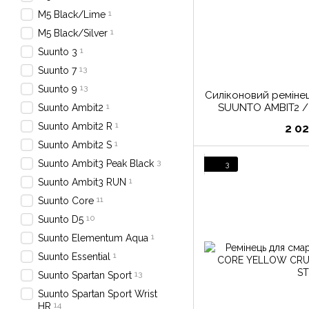
1
M5 Black/Lime
1
M5 Black/Silver
1
Suunto 3
13
Suunto 7
13
Suunto 9
Силіконовий реміне
1
SUUNTO AMBIT2 /
Suunto Ambit2
1
Suunto Ambit2 R
2 0
1
Suunto Ambit2 S
3
Suunto Ambit3 Peak Black
3
1
Suunto Ambit3 RUN
11
Suunto Core
10
Suunto D5
1
Suunto Elementum Aqua
1
Suunto Essential
13
Suunto Spartan Sport
Suunto Spartan Sport Wrist
14
HR