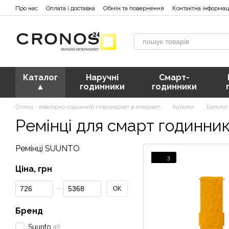
Перейти к основному контенту
Про нас
Оплата і доставка
Обмін та повернення
Контактна інформац
Каталог
Наручні
Смарт-
▲
годинники
годинники
Cronos - ювелірно-годинний гіпермаркет в інтернеті
Каталог
Каталог
Ремінці для смарт годинник
Ремінці SUUNTO
3
Ціна, грн
От Ціна, грн
До Ціна, грн
ОК
Бренд
40
Suunto