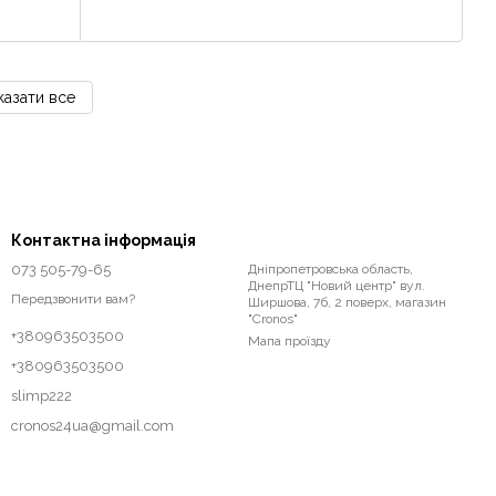
азати все
Контактна інформація
073 505-79-65
Дніпропетровська область,
ДнепрТЦ "Новий центр" вул.
Передзвонити вам?
Ширшова, 7б, 2 поверх, магазин
"Cronos"
+380963503500
Мапа проїзду
+380963503500
slimp222
cronos24ua@gmail.com