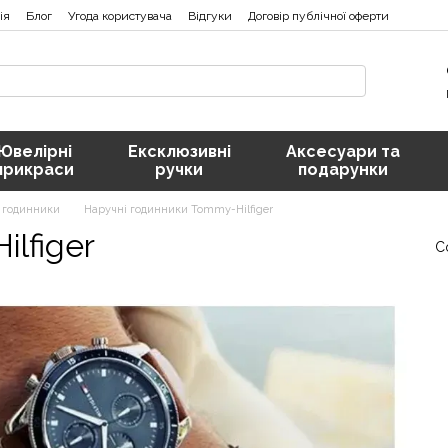
ія
Блог
Угода користувача
Відгуки
Договір публічної оферти
Ювелірні
Ексклюзивні
Аксесуари та
прикраси
ручки
подарунки
 годинники
Наручні годинники Tommy-Hilfiger
lfiger
С