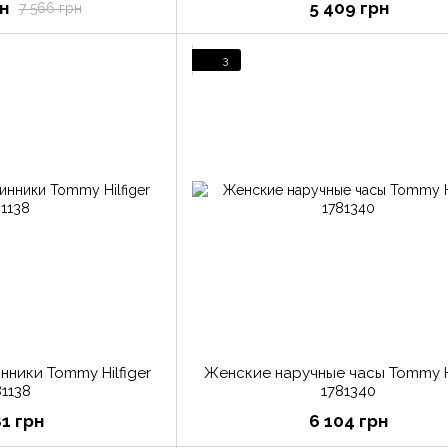
н
5 409 грн
7 566 грн
3
инники Tommy Hilfiger
Женские наручные часы Tommy Hi
81138
1781340
81 грн
6 104 грн