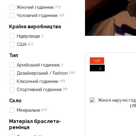
275
Жіночий годинник
241
Чоловічий годинник
Країна виробництва
3
Нідерланди
513
США
Тип
−10%
3
Армійський годинник
3
166
Дизайнерський / Fashion
261
Класичний годинник
86
Спортивний годинник
Скло
516
Мінеральне
Матеріал браслета-
ремінця