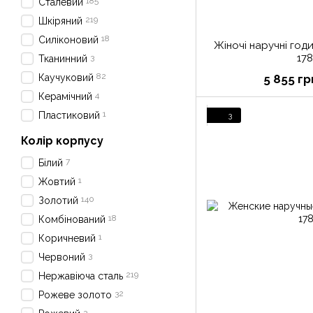
185
Сталевий
219
Шкіряний
18
Силіконовий
Жіночі наручні год
17
3
Тканинний
82
Каучуковий
5 855 гр
4
Керамічний
1
Пластиковий
3
Колір корпусу
7
Білий
1
Жовтий
140
Золотий
18
Комбінований
1
Коричневий
3
Червоний
219
Нержавіюча сталь
32
Рожеве золото
3