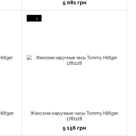
5 081 грн
3
lfiger
Женские наручные часы Tommy Hilfiger
1781128
5 156 грн