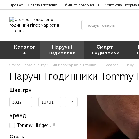
Перейти к основному контенту
Про нас
Оплата і доставка
Обмін та повернення
Контактна інформац
Каталог
Наручні
Смарт-
▲
годинники
годинники
Cronos - ювелірно-годинний гіпермаркет в інтернеті
Каталог
Наручні
Наручні годинники Tommy Hi
Ціна, грн
От Ціна, грн
До Ціна, грн
ОК
Бренд
516
Tommy Hilfiger
Стать