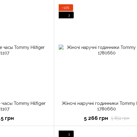
−10%
3
часы Tommy Hilfiger
Жіночі наручні годинники Tommy H
81107
1780660
45 грн
5 266 грн
5 851 грн
3