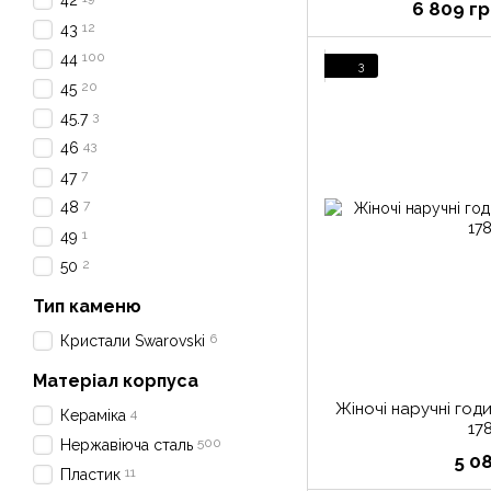
42
6 809 гр
12
43
100
44
3
20
45
3
45.7
43
46
7
47
7
48
1
49
2
50
Тип каменю
6
Кристали Swarovski
Матеріал корпуса
Жіночі наручні год
4
Кераміка
17
500
Нержавіюча сталь
5 0
11
Пластик