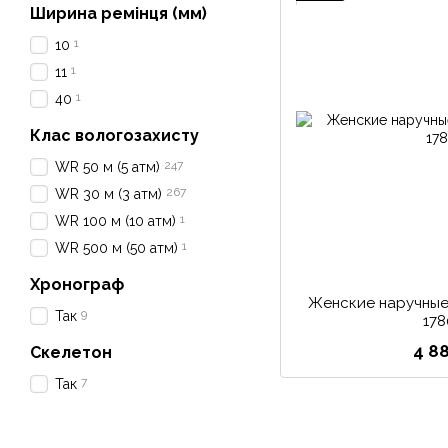
Ширина ремінця (мм)
1
10
1
11
1
40
Клас вологозахисту
247
WR 50 м (5 атм)
267
WR 30 м (3 атм)
1
WR 100 м (10 атм)
1
WR 500 м (50 атм)
Хронограф
Женские наручные 
9
Так
17
4 8
Скелетон
7
Так