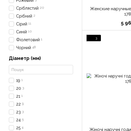
Рожевий
20
Сріблястий
Женские наручные 
17
2
Срібний
5 9
11
Сірий
10
Синій
3
1
Фіолетовий
48
Чорний
Діаметр (мм)
1
19
3
20
1
21
9
22
3
23
5
24
4
25
Жіночі наручні год