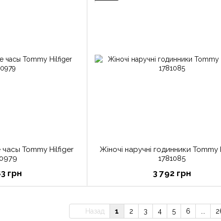
часы Tommy Hilfiger
Жіночі наручні годинники Tommy H
80979
1781085
83 грн
3 792 грн
Назад
1
2
3
4
5
6
...
2