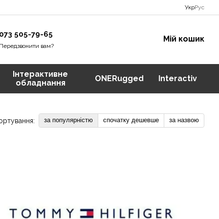
Укр
Рус
073 505-79-65
Мій кошик
Передзвонити вам?
Інтерактивне
ONERugged
Interactiv
обладнання
за популярністю
спочатку дешевше
за назвою
ортування: