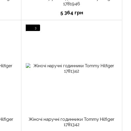
1781946
5 364 грн
3
lfiger
Жіночі наручні годинники Tommy Hilfiger
1781342