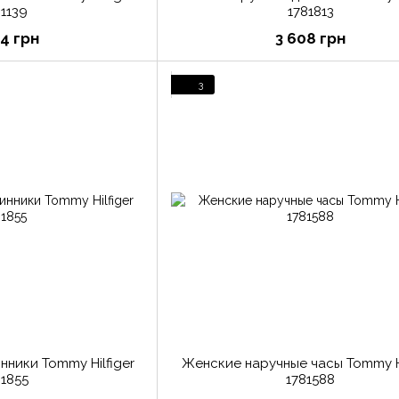
81139
1781813
04 грн
3 608 грн
3
инники Tommy Hilfiger
Женские наручные часы Tommy Hi
81855
1781588