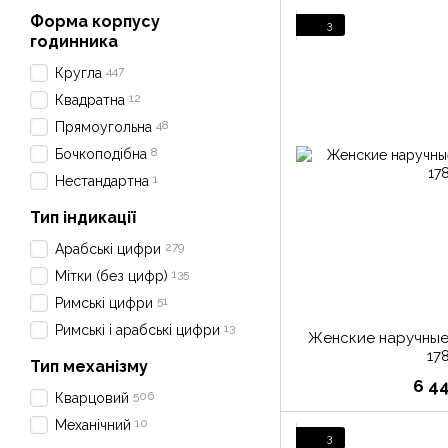
Форма корпусу
3
годинника
447
Кругла
12
Квадратна
48
Прямоугольна
8
Бочкоподібна
1
Нестандартна
Тип індикації
279
Арабські цифри
135
Мітки (без цифр)
51
Римські цифри
13
Римські і арабські цифри
Женские наручные 
17
Тип механізму
6 4
506
Кварцовий
10
Механічний
3