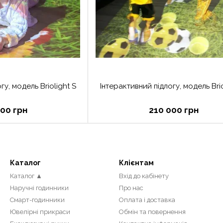
гу, модель Briolight S
Інтерактивний підлогу, модель Brio
00 грн
210 000 грн
Каталог
Клієнтам
Каталог ▲
Вхід до кабінету
Наручні годинники
Про нас
Смарт-годинники
Оплата і доставка
Ювелірні прикраси
Обмін та повернення