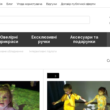
ія
Блог
Угода користувача
Відгуки
Договір публічної оферти
Ювелірні
Ексклюзивні
Аксесуари та
прикраси
ручки
подарунки
тивне обладнання
Інтерактивні підлоги
С
3