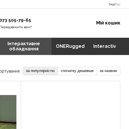
Укр
Рус
073 505-79-65
Мій кошик
Передзвонити вам?
Інтерактивне
ONERugged
Interactiv
обладнання
за популярністю
спочатку дешевше
за назвою
ортування: