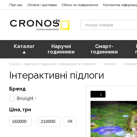
Перейти к основному контенту
Про нас
Оплата і доставка
Обмін та повернення
Контактна інформац
Каталог
Наручні
Смарт-
▲
годинники
годинники
Cronos - ювелірно-годинний гіпермаркет в інтернеті
Каталог
Інтерак
Інтерактивні підлоги
Бренд
3
2
Briolight
Ціна, грн
От Ціна, грн
До Ціна, грн
ОК