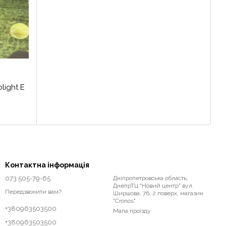
light Е
Контактна інформація
073 505-79-65
Дніпропетровська область,
ДнепрТЦ "Новий центр" вул.
Передзвонити вам?
Ширшова, 7б, 2 поверх, магазин
"Cronos"
+380963503500
Мапа проїзду
+380963503500