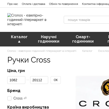
Перейти к основному контенту
Про нас
Оплата і доставка
Обмін та повернення
Контактна інформац
Каталог
Наручні
Смарт-
▲
годинники
годинники
Cronos - ювелірно-годинний гіпермаркет в інтернеті
Каталог
Ексклюз
Ручки Cross
Ціна, грн
От Ціна, грн
До Ціна, грн
ОК
Бренд
48
Cross
Країна виробництва