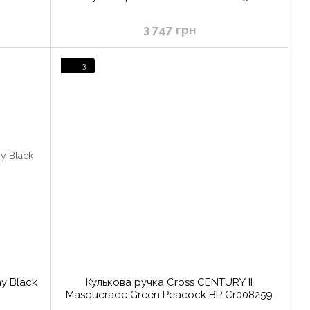
3 747 грн
3
y Black
Кулькова ручка Cross CENTURY II
Masquerade Green Peacock BP Cr008259