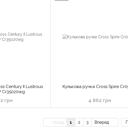
s Century II Lustrous
Кулькова ручка Cross Spire Cr0
P Cr35020wg
82 грн
4 862 грн
Назад
1
2
3
Вперед
П