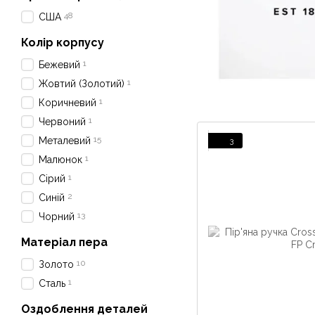
48
США
Колір корпусу
1
Бежевий
1
Жовтий (Золотий)
1
Коричневий
1
Червоний
15
Металевий
3
1
Малюнок
1
Сірий
2
Синій
13
Чорний
Матеріал пера
10
Золото
1
Сталь
Оздоблення деталей