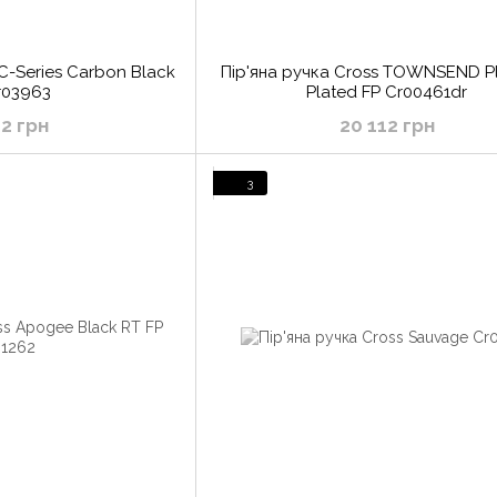
 C-Series Carbon Black
Пір'яна ручка Cross TOWNSEND P
r03963
Plated FP Cr00461dr
72 грн
20 112 грн
3