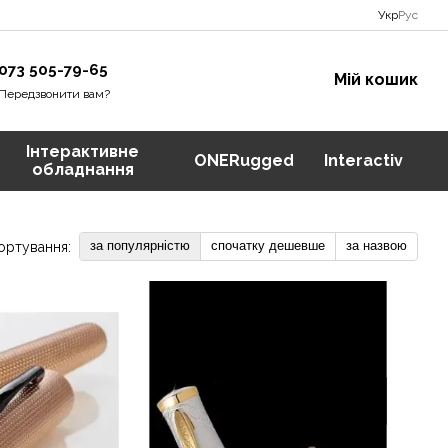
Укр
Рус
073 505-79-65
Мій кошик
Передзвонити вам?
Інтерактивне
ONERugged
Interactiv
обладнання
за популярністю
спочатку дешевше
за назвою
ортування: