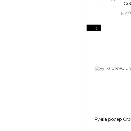
Cr
5 4
3
Ручка ролер Cro