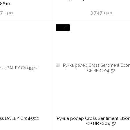
88610
07 грн
3 747 грн
3
ss BAILEY Cr045512
Ручка ролер Cross Sentiment Ebon
CP RB Cr04152