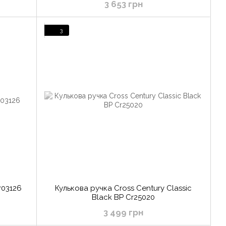
3 653 грн
3
r03126
Кулькова ручка Cross Century Classic
Black BP Cr25020
3 499 грн