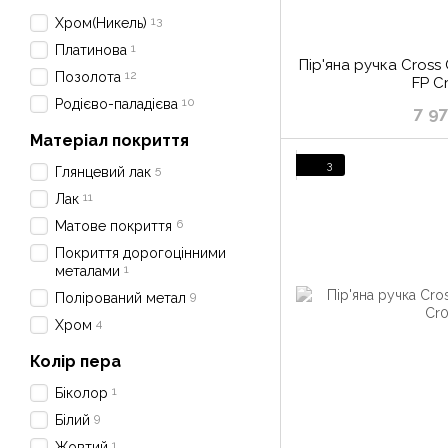
13
Хром(Никель)
1
Платинова
Пір'яна ручка Cross
12
Позолота
FP C
10
Родієво-паладієва
7 9
Матеріал покриття
3
5
Глянцевий лак
11
Лак
6
Матове покриття
Покриття дорогоцінними
1
металами
9
Полірований метал
4
Хром
Колір пера
1
Біколор
9
Білий
1
Жовтий