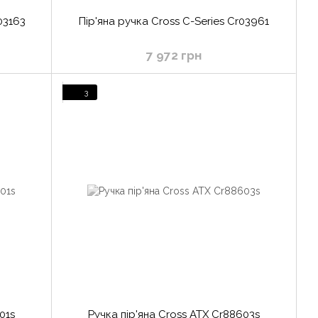
03163
Пір'яна ручка Cross C-Series Cr03961
7 972 грн
3
01s
Ручка пір'яна Cross ATX Cr88603s