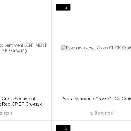
3
 Cross Sentiment
Ручка кулькова Cross CLICK Cr0
t Red CP BP Cr04123
11 грн
1 809 грн
3