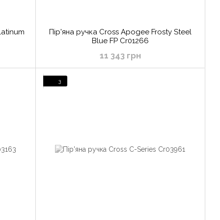
latinum
Пір'яна ручка Cross Apogee Frosty Steel
Blue FP Cr01266
11 343 грн
3