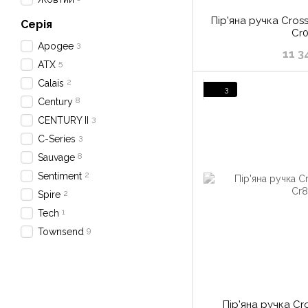
Пір'яна ручка Cros
Серія
Cr
3
Apogee
11 3
5
ATX
2
Calais
3
8
Century
3
CENTURY II
3
C-Series
8
Sauvage
2
Sentiment
2
Spire
1
Tech
9
Townsend
Пір'яна ручка Cr