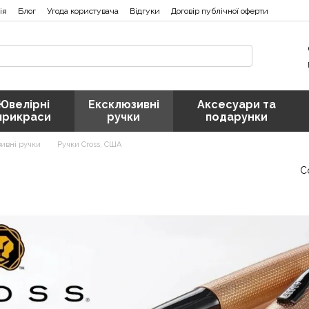
ія
Блог
Угода користувача
Відгуки
Договір публічної оферти
Ювелірні
Ексклюзивні
Аксесуари та
прикраси
ручки
подарунки
ивні ручки
Ручки Cross, США
С