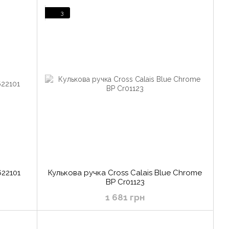
3
622101
Кулькова ручка Cross Calais Blue Chrome
BP Cr01123
1 681 грн