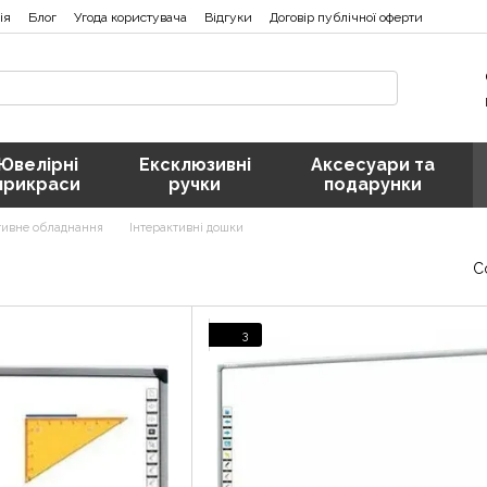
ія
Блог
Угода користувача
Відгуки
Договір публічної оферти
Ювелірні
Ексклюзивні
Аксесуари та
прикраси
ручки
подарунки
тивне обладнання
Інтерактивні дошки
С
3