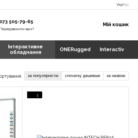
Укр
Рус
073 505-79-65
Мій кошик
Передзвонити вам?
Інтерактивне
ONERugged
Interactiv
обладнання
за популярністю
спочатку дешевше
за назвою
ортування:
3