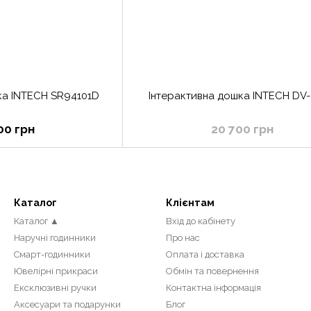
ка INTECH SR94101D
Інтерактивна дошка INTECH DV
00 грн
20 700 грн
Каталог
Клієнтам
Каталог ▲
Вхід до кабінету
Наручні годинники
Про нас
Смарт-годинники
Оплата і доставка
Ювелірні прикраси
Обмін та повернення
Ексклюзивні ручки
Контактна інформація
Аксесуари та подарунки
Блог