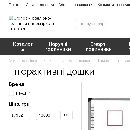
Перейти к основному контенту
Про нас
Оплата і доставка
Обмін та повернення
Контактна інформац
Каталог
Наручні
Смарт-
▲
годинники
годинники
Cronos - ювелірно-годинний гіпермаркет в інтернеті
Каталог
Інтерак
Інтерактивні дошки
Бренд
6
Intech
Ціна, грн
От Ціна, грн
До Ціна, грн
ОК