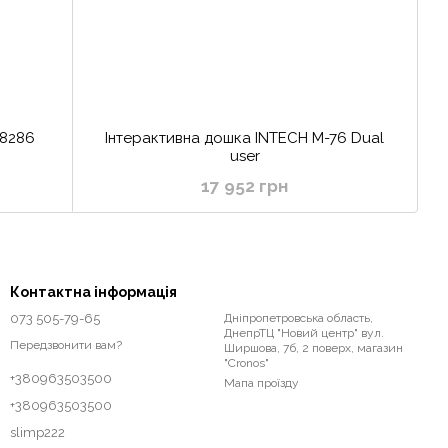
-8286
Інтерактивна дошка INTECH M-76 Dual
user
17 952 грн
Контактна інформація
073 505-79-65
Дніпропетровська область,
ДнепрТЦ "Новий центр" вул.
Передзвонити вам?
Ширшова, 7б, 2 поверх, магазин
"Cronos"
+380963503500
Мапа проїзду
+380963503500
slimp222