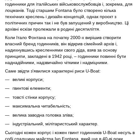
годинники для італійських військовослужбовців і, зокрема, для
лоцманів. Тоді старшим Fontana було створено кілька
технічних креслень і дизайн-концепцій, однак проєкт з
політичних причин так і не був запущений у виробництво. Ці
архівні ескізи пролежали в родині десятиліття.
Коли Італо Фонтана на початку 2000-х вирішив створити
власний бренд годинників, він відкрив сімейний архів і,
надихнувшись кресленнями свого діда, взяв за основу
принципи, закладені в 1942 році, – годинники повинні бути
наднадійними, надзвичайно чіткими і надміцними.
Саме звідти з'явилися характерні риси U-Boat:
великі корпуси;
гвинтові елементи;
товсті стінки корпусу;
максимальна читабельність;
велика заводна головка зліва;
індустріальний, мілітаристський характер.
Сьогодні кожен корпус і кожен гвинт годинників U-Boat несуть в
собі спадщину майстра Ivo Fontana, який ще в 40-ві роки