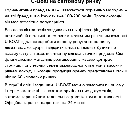
U-Boat на світовому ринку
Годинниковий бренд U-BOAT вважається порівняно молодим –
на тлі брендів, що існують вже 100-200 років. Проте сьогодні
він має всесвітню популярність.
Всього за кілька років завдяки сильній філософії дизайну,
незвичайній естетиці та сміливим технічним рішенням компанії
U-BOAT вдалося заробити хорошу репутацію на ринку
люксових аксесуарів і відкрити кілька фірмових бутиків по
всьому світу, а також незліченну кількість точок продажів. Сім
флагманських магазинів розташовані в жвавих центрах
столиць, популярних серед міжнародної клієнтури з високим
рівнем доходу. Сьогодні продукція бренду представлена більш
ніж на 60 ключових ринках.
В Україні елітні годинники U-BOAT можна замовити в нашому
інтернет-магазині – з пакетом оригінальних документів,
зокрема гарантійним талоном і сертифікатом автентичності.
Офіційна гарантія надається на 24 місяці.