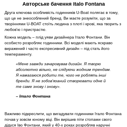
Авторське бачення Italo Fontana
Друга ключова особливість годинників U-Boat полягає в тому,
що це не знеособлений бренд. Ви маєте розуміти, що за
творіннями U-BOAT стоїть людина з плоті і крові, яка творить з
любов'ю і пристрастю.
Кожна модель – плід уяви дизайнера Італо Фонтани. Він
особисто розробляє годинники. Всі моделі мають яскраво
виражений і часто експресивний дизайн – під стать його
темпераменту.
«Мене завжди зачаровував дизайн. Я творю
абсолютно вільно, не слідуючи жодним трендам.
Я намагаюся робити те, чого не роблять інші
бренди. Я не зобов'язаний створювати одне й
те саме знову і знову».
– Італо Фонтана
Важливо підкреслити, що вигадувати годинники Італо Фонтана
почав у зовсім юному віці. Він вирішив піти стопами свого
дідуся Іво Фонтани, який у 40-х роках розробляв наручні