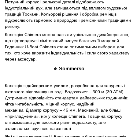
Потужний корпус і рельєфні деталі відображають
індустріальний дух, але залишаються під впливом художньої
традиції Тоскани. Кольорові рішення і обробка ремінців
підкреслюють гармонію з природою і ремісничими традиціями
регіону.
Колекцію Chimera можна назвати унікальною дизайнерською,
що підтверджує і лімітований випуск багатьох її моделей.
Годинник U-Boat Chimera стане оптимальним вибором для
тих, хто хоче виразити індивідуальність і силу свого характеру
через аксесуар.
🔹 Sommerso
Колекція з дайверським ухилом, розроблена для занурень і
активного відпочинку на воді. Водозахист – 300 м (30 АТМ).
Дотримано відповідність стандартам дайверських годинників:
чітка читабельність, міцний корпус, надійний
механізм. Діаметр корпусу – 46 мм. Масивний, але більш
«пригладжений», ніж у колекції Chimera. Товщина корпусу
оптимізована для високого рівня водозахисту, але
залишається зручною на зап'ясті.
Як і в інших колекціях U-Boat, головка в більшості годинників