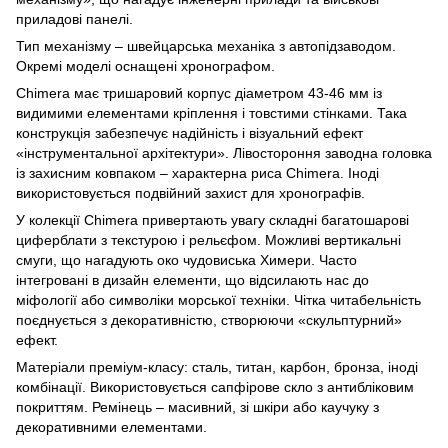
приладові панелі.
Тип механізму – швейцарська механіка з автопідзаводом.
Окремі моделі оснащені хронографом.
Chimera має тришаровий корпус діаметром 43-46 мм із
видимими елементами кріплення і товстими стінками. Така
конструкція забезпечує надійність і візуальний ефект
«інструментальної архітектури». Лівостороння заводна головка
із захисним ковпаком – характерна риса Chimera. Іноді
використовується подвійний захист для хронографів.
У колекції Chimera привертають увагу складні багатошарові
циферблати з текстурою і рельєфом. Можливі вертикальні
смуги, що нагадують око чудовиська Химери. Часто
інтегровані в дизайн елементи, що відсилають нас до
міфології або символіки морської техніки. Чітка читабельність
поєднується з декоративністю, створюючи «скульптурний»
ефект.
Матеріали преміум-класу: сталь, титан, карбон, бронза, іноді
комбінації. Використовується сапфірове скло з антибліковим
покриттям. Ремінець – масивний, зі шкіри або каучуку з
декоративними елементами.