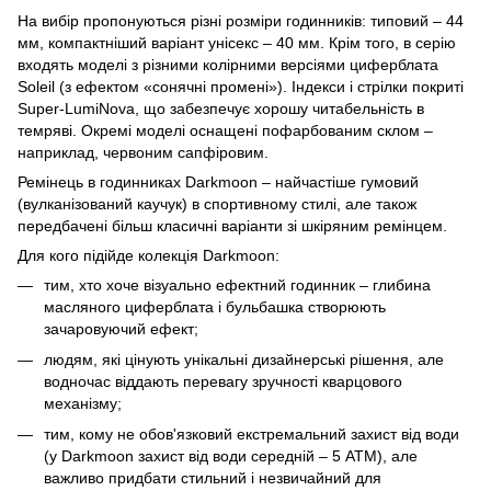
На вибір пропонуються різні розміри годинників: типовий – 44
мм, компактніший варіант унісекс – 40 мм. Крім того, в серію
входять моделі з різними колірними версіями циферблата
Soleil (з ефектом «сонячні промені»). Індекси і стрілки покриті
Super-LumiNova, що забезпечує хорошу читабельність в
темряві. Окремі моделі оснащені пофарбованим склом –
наприклад, червоним сапфіровим.
Ремінець в годинниках Darkmoon – найчастіше гумовий
(вулканізований каучук) в спортивному стилі, але також
передбачені більш класичні варіанти зі шкіряним ремінцем.
Для кого підійде колекція Darkmoon:
тим, хто хоче візуально ефектний годинник – глибина
масляного циферблата і бульбашка створюють
зачаровуючий ефект;
людям, які цінують унікальні дизайнерські рішення, але
водночас віддають перевагу зручності кварцового
механізму;
тим, кому не обов'язковий екстремальний захист від води
(у Darkmoon захист від води середній – 5 АТМ), але
важливо придбати стильний і незвичайний для