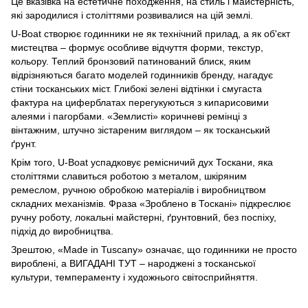
Це вказівка на естетичне походження, на стиль і майстерність,
які зародилися і століттями розвивалися на цій землі.
U-Boat створює годинники не як технічний прилад, а як об'єкт
мистецтва – формує особливе відчуття форми, текстур,
кольору. Теплий бронзовий патинований блиск, яким
відрізняються багато моделей годинників бренду, нагадує
стіни тосканських міст. Глибокі зелені відтінки і смугаста
фактура на циферблатах перегукуються з кипарисовими
алеями і пагорбами. «Землисті» коричневі ремінці з
вінтажним, штучно зістареним виглядом – як тосканський
ґрунт.
Крім того, U-Boat успадковує ремісничий дух Тоскани, яка
століттями славиться роботою з металом, шкіряним
ремеслом, ручною обробкою матеріалів і виробництвом
складних механізмів. Фраза «Зроблено в Тоскані» підкреслює
ручну роботу, локальні майстерні, ґрунтовний, без поспіху,
підхід до виробництва.
Зрештою, «Made in Tuscany» означає, що годинники не просто
вироблені, а ВИГАДАНІ ТУТ – народжені з тосканської
культури, темпераменту і художнього світосприйняття.