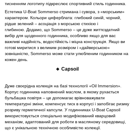
тисненням логотипу підкреслює спортивний стиль годинника.
Естетика U-Boat Sommerso стримана і сувора, з «морським»
характером. Кольори циферблата: глибокий синій, чорний,
рідше зелений – асоціація з морською стихією і
глибиною. Додамо, що Sommerso – це дуже життєздатний
вибір для щоденного годинника, особливо якщо для вас
важливі надійність, водостійкість і міцна конструкція. Якщо ви
готові миритися з великим розміром і «дайверською»
зовнішністю, Sommerso може стати улюбленим годинником на
кожен день.
🔹 Capsoil
Дуже своєрідна колекція на базі технології «Oil Immersion».
Корпус годинника наповнений маслом, в якому рухається
бульбашка повітря – це допомагає врівноважувати
температурні зміни, компенсує тиск в корпусі і запобігає ризику
розриву герметичної капсули. У годинниках U-Boat Capsoil
використовується спеціально модифікований кварцовий
механізм, адаптований для роботи в масляному середовищі,
що є унікальною технічною особливістю колекції.