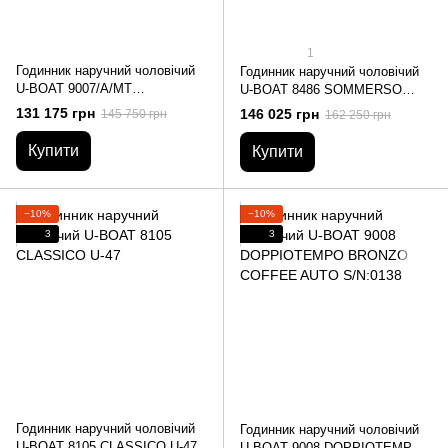
1
Годинник наручний чоловічий
Годинник наручний чоловічий
U-BOAT 9007/A/MT
U-BOAT 8486 SOMMERSO
SOMMERSO/A SS METAL
BRONZO S/N:0280 –
131 175 грн
146 025 грн
145 750 грн
162 250 грн
BRACELET S/N:1203 –
дайверський
дайверський
Купити
Купити
−10%
−10%
3
3
Годинник наручний чоловічий
Годинник наручний чоловічий
U-BOAT 8105 CLASSICO U-47
U-BOAT 9008 DOPPIOTEMPO