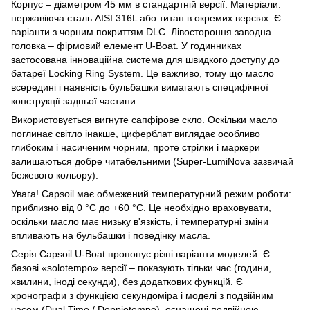
Корпус – діаметром 45 мм в стандартній версії. Матеріали:
нержавіюча сталь AISI 316L або титан в окремих версіях. Є
варіанти з чорним покриттям DLC. Лівостороння заводна
головка – фірмовий елемент U-Boat. У годинниках
застосована інноваційна система для швидкого доступу до
батареї Locking Ring System. Це важливо, тому що масло
всередині і наявність бульбашки вимагають специфічної
конструкції задньої частини.
Використовується вигнуте сапфірове скло. Оскільки масло
поглинає світло інакше, циферблат виглядає особливо
глибоким і насиченим чорним, проте стрілки і маркери
залишаються добре читабельними (Super-LumiNova зазвичай
бежевого кольору).
Увага! Capsoil має обмежений температурний режим роботи:
приблизно від 0 °C до +60 °C. Це необхідно враховувати,
оскільки масло має низьку в'язкість, і температурні зміни
впливають на бульбашки і поведінку масла.
Серія Capsoil U-Boat пропонує різні варіанти моделей. Є
базові «solotempo» версії – показують тільки час (години,
хвилини, іноді секунди), без додаткових функцій. Є
хронографи з функцією секундоміра і моделі з подвійним
часом (Dual Time / Doppiotempo), оснащені подвійною