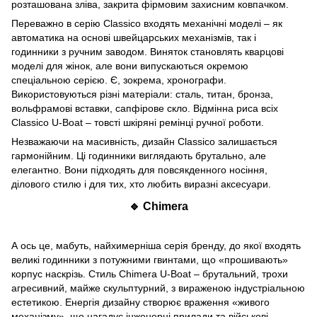
розташована зліва, закрита фірмовим захисним ковпачком.
Переважно в серію Classico входять механічні моделі – як
автоматика на основі швейцарських механізмів, так і
годинники з ручним заводом. Виняток становлять кварцові
моделі для жінок, але вони випускаються окремою
спеціальною серією. Є, зокрема, хронографи.
Використовуються різні матеріали: сталь, титан, бронза,
вольфрамові вставки, сапфірове скло. Відмінна риса всіх
Classico U-Boat – товсті шкіряні ремінці ручної роботи.
Незважаючи на масивність, дизайн Classico залишається
гармонійним. Ці годинники виглядають брутально, але
елегантно. Вони підходять для повсякденного носіння,
ділового стилю і для тих, хто любить виразні аксесуари.
🔹 Chimera
А ось це, мабуть, найхимерніша серія бренду, до якої входять
великі годинники з потужними гвинтами, що «прошивають»
корпус наскрізь. Стиль Chimera U-Boat – брутальний, трохи
агресивний, майже скульптурний, з вираженою індустріальною
естетикою. Енергія дизайну створює враження «живого
механізму», що нагадує інженерні прилади та військові