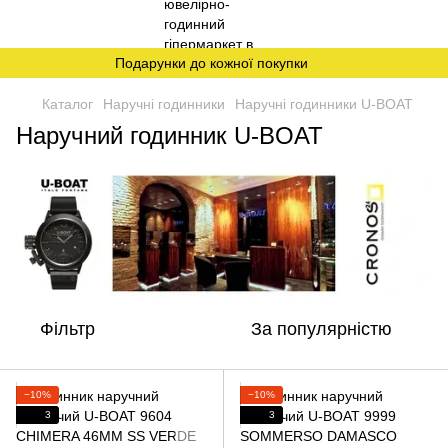
Подарунки до кожної покупки
Каталог
Наручні годинники
Наручні годинники U-BOAT
Наручний годинник U-BOAT
Фільтр
За популярністю
−10%
−10%
3
3