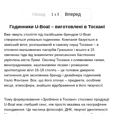
Назад
Вперед
1
з 3
Годинники U-Boat – виготовлені в Тоскані
Вже чверть століття під італійським брендом U-Boat
створюються унікальні годинники. Компанія базується в
заміській віллі, розташованій в самому серці Тоскани – в
оточенні мальовничих пагорбів Граньяно і всього в 15
хвилинах їзди від знаменитих ренесансних бастіонних
укріплень міста Лукки. Околиці Тоскани з оливковими гаями,
виноградниками, каштановими лісами і розкішною
архітектурою вілл 16-18 століть – це головне джерело
натхнення для засновника бренду і дизайнера годинників
Італо Фонтани. Все, що його оточує – предмети, особливі
місця, атмосфера, знайшло відображення в його творчості.
Тому формулювання «Зроблено в Тоскані» стосовно продукції
U-Boat має глибший сенс, ніж просто вказівка на географічне
походження. Це частина філософії, ДНК, творчої ідентичності.