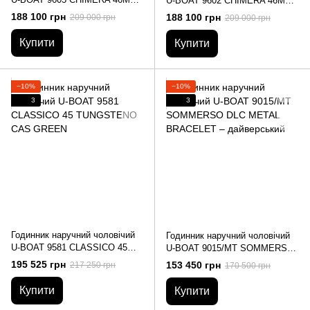
U-BOAT 9602 CHIMERA 46MM
SS NERO S/N:027
SS BLU S/N:027
188 100 грн
188 100 грн
209 000 грн
209 000 грн
Купити
Купити
−10%
−10%
3
3
Годинник наручний чоловічий
Годинник наручний чоловічий
U-BOAT 9581 CLASSICO 45
U-BOAT 9015/MT SOMMERSO
TUNGSTENO CAS GREEN
DLC METAL BRACELET –
195 525 грн
153 450 грн
217 250 грн
170 500 грн
дайверський
Купити
Купити