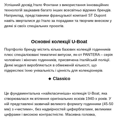
Успішний досвід Італо Фонтани з використання інноваційних
технологій зацікавив багато інших всесвітньо відомих брендів.
Наприклад, представники французької компанії ST Dupont
навіть зверталися до Італо за порадами та творчим внеском у
деякі зі своїх спеціальних проєктів.
Основні колекції U-Boat
Портфоліо бренду містить кілька базових колекцій годинників
плюс спеціалізовані тематичні випуски, як-от PANTERA – серія
чоловічих і жіночих годинників, присвячена італійській поліції.
Деякі моделі виробляються в обмеженій кількості, що
підкреслює їхню унікальність і цінність для колекціонерів.
🔹 Classico
Це фундаментальна «найкласичніша» колекція U-Boat, яка
створювалася як втілення оригінальних ескізів 1940-х років. У
ній представлені зазвичай великого формату годинники (45-50
мм) з «чистими», без надмірностей циферблатами, великими
цифрами і високою контрастністю. Масивна головка,