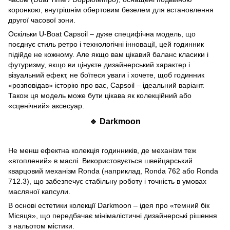
коронкою, внутрішнім обертовим безелем для встановлення
другої часової зони.
Оскільки U-Boat Capsoil – дуже специфічна модель, що
поєднує стиль ретро і технологічні інновації, цей годинник
підійде не кожному. Але якщо вам цікавий баланс класики і
футуризму, якщо ви цінуєте дизайнерський характер і
візуальний ефект, не боїтеся уваги і хочете, щоб годинник
«розповідав» історію про вас, Capsoil – ідеальний варіант.
Також ця модель може бути цікава як колекційний або
«сценічний» аксесуар.
🔹 Darkmoon
Не менш ефектна колекція годинників, де механізм теж
«втоплений» в маслі. Використовується швейцарський
кварцовий механізм Ronda (наприклад, Ronda 762 або Ronda
712.3), що забезпечує стабільну роботу і точність в умовах
масляної капсули.
В основі естетики колекції Darkmoon – ідея про «темний бік
Місяця», що передбачає мінімалістичні дизайнерські рішення
з нальотом містики.