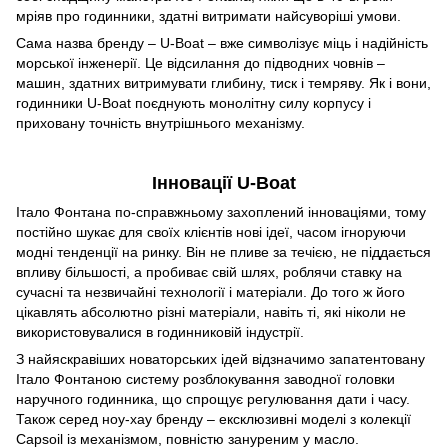
мріяв про годинники, здатні витримати найсуворіші умови.
Сама назва бренду – U-Boat – вже символізує міць і надійність
морської інженерії. Це відсилання до підводних човнів –
машин, здатних витримувати глибину, тиск і темряву. Як і вони,
годинники U-Boat поєднують монолітну силу корпусу і
приховану точність внутрішнього механізму.
Інновації U-Boat
Італо Фонтана по-справжньому захоплений інноваціями, тому
постійно шукає для своїх клієнтів нові ідеї, часом ігноруючи
модні тенденції на ринку. Він не пливе за течією, не піддається
впливу більшості, а пробиває свій шлях, роблячи ставку на
сучасні та незвичайні технології і матеріали. До того ж його
цікавлять абсолютно різні матеріали, навіть ті, які ніколи не
використовувалися в годинниковій індустрії.
З найяскравіших новаторських ідей відзначимо запатентовану
Італо Фонтаною систему розблокування заводної головки
наручного годинника, що спрощує регулювання дати і часу.
Також серед ноу-хау бренду – ексклюзивні моделі з колекції
Capsoil із механізмом, повністю зануреним у масло.