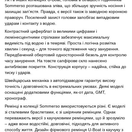
Sommerso розташована зліва, що збільшує зручність носіння і
захищає зап'ястя. Правда, є версії також із заводною коронкою
праворуч. Посилений захист головки запобігає випадковим
ударам і контакту з водою.
Контрастний циферблат із великими цифрами і
люмінесцентними стрілками забезпечує максимальну
видимість під водою і в темряві. Проста і логічна розмітка
хвилин і секунд – для точного відстеження часу занурення.
Передбачений обертовий односторонній безель для контролю
часу занурення. На товсте сапфірове скло нанесено
антиблікове покриття. Конструкція корпусу – надійна, стійка до
тиску і ударів.
Швейцарська механіка з автопідзаводом гарантує високу
точність і довговічність в екстремальних умовах. Деякі моделі
оснащені додатковими функціями, як-от дата, GMT,
хронограф.
Ремінці в колекції Sommerso використовуються різні. Є моделі
зі сталевими браслетами, є зі шкіряним ремінцем. Однак
переважають версії з каучуковими ремінцями, що й зрозуміло
– адже вони водостійкі, довговічні, підходять для активного
способу життя. Дизайн фірмового ремінця U-Boat із каучуку з