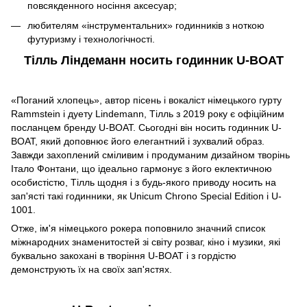
повсякденного носіння аксесуар;
любителям «інструментальних» годинників з ноткою
футуризму і технологічності.
Тілль Ліндеманн носить годинник U-BOAT
«Поганий хлопець», автор пісень і вокаліст німецького гурту
Rammstein і дуету Lindemann, Тілль з 2019 року є офіційним
посланцем бренду U-BOAT. Сьогодні він носить годинник U-
BOAT, який доповнює його елегантний і зухвалий образ.
Завжди захоплений сміливим і продуманим дизайном творінь
Італо Фонтани, що ідеально гармонує з його еклектичною
особистістю, Тілль щодня і з будь-якого приводу носить на
зап'ясті такі годинники, як Unicum Chrono Special Edition і U-
1001.
Отже, ім'я німецького рокера поповнило значний список
міжнародних знаменитостей зі світу розваг, кіно і музики, які
буквально закохані в творіння U-BOAT і з гордістю
демонструють їх на своїх зап'ястях.