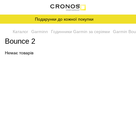
Подарунки до кожної покупки
Каталог
Garminn
Годинники Garmin за серіями
Garmin Bo
Bounce 2
Немає товарів