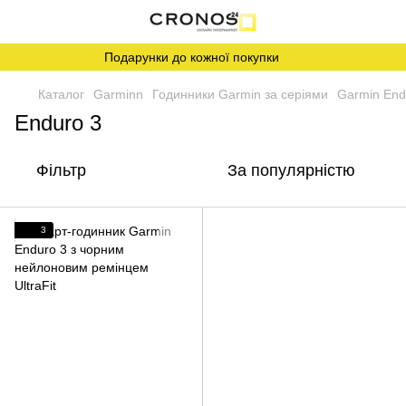
Подарунки до кожної покупки
Каталог
Garminn
Годинники Garmin за серіями
Garmin End
Enduro 3
Фільтр
За популярністю
3