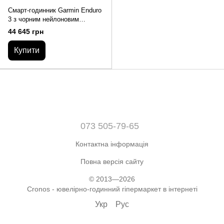
Смарт-годинник Garmin Enduro
3 з чорним нейлоновим
ремінцем UltraFit
44 645 грн
Купити
073 505-79-65
Контактна інформація
Повна версія сайту
© 2013—2026
Cronos - ювелірно-годинний гіпермаркет в інтернеті
Укр
Рус