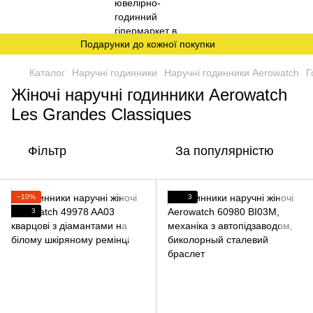
Подарунки до кожної покупки
Каталог
Наручні годинники
Наручні годинники Aerowatch
Г
Жіночі наручні годинники Aerowatch
Les Grandes Classiques
Фільтр
За популярністю
−10%
3
3