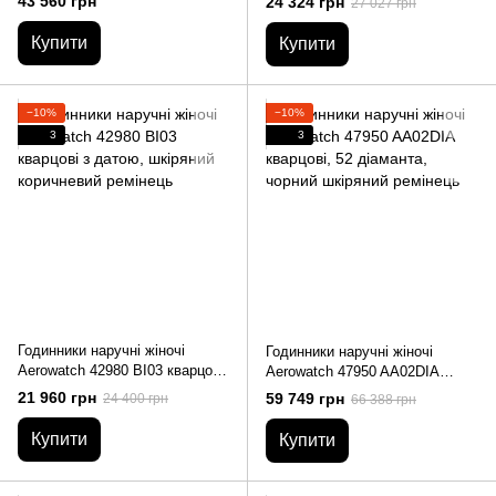
43 560 грн
24 324 грн
27 027 грн
сталевий браслет
Купити
Купити
−10%
−10%
3
3
Годинники наручні жіночі
Годинники наручні жіночі
Aerowatch 42980 BI03 кварцові
Aerowatch 47950 AA02DIA
з датою, шкіряний коричневий
кварцові, 52 діаманта, чорний
21 960 грн
59 749 грн
24 400 грн
66 388 грн
ремінець
шкіряний ремінець
Купити
Купити