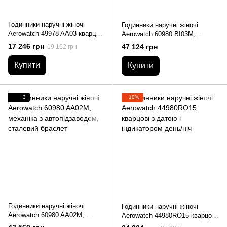
Годинники наручні жіночі
Годинники наручні жіночі
Aerowatch 49978 AA03 кварцові
Aerowatch 60980 BI03M,
з діамантами на білому
механіка з автопідзаводом,
17 246 грн
47 124 грн
19 162 грн
шкіряному ремінці
биколорный сталевий браслет
Купити
Купити
3
−10%
Годинники наручні жіночі
Годинники наручні жіночі
Aerowatch 60980 AA02M,
Aerowatch 44980RO15 кварцові
механіка з автопідзаводом,
з датою і індикатором день/ніч