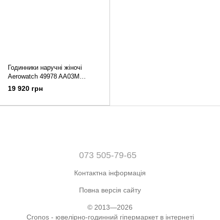
Годинники наручні жіночі
Aerowatch 49978 AA03M
кварцові з діамантами на
19 920 грн
сталевому браслеті
073 505-79-65
Контактна інформація
Повна версія сайту
© 2013—2026
Cronos - ювелірно-годинний гіпермаркет в інтернеті