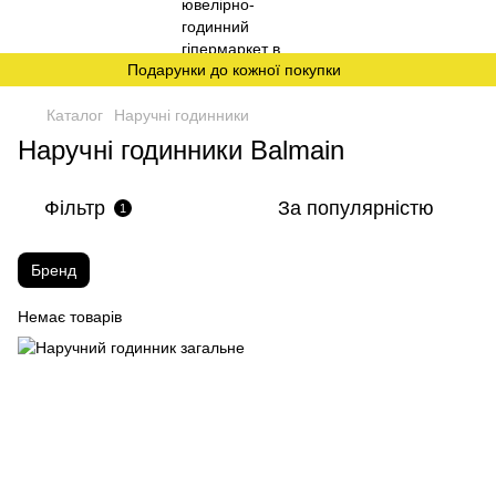
Подарунки до кожної покупки
Каталог
Наручні годинники
Наручні годинники Balmain
Фільтр
За популярністю
1
Бренд
Немає товарів