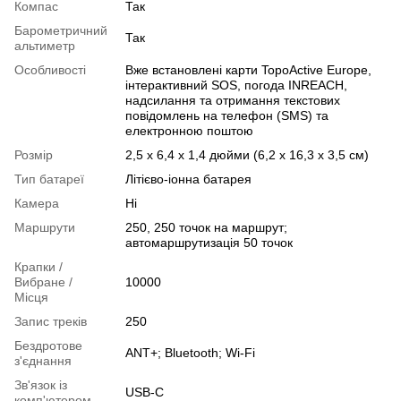
Компас
Так
Барометричний
Так
альтиметр
Особливості
Вже встановлені карти TopoActive Europe,
інтерактивний SOS, погода INREACH,
надсилання та отримання текстових
повідомлень на телефон (SMS) та
електронною поштою
Розмір
2,5 x 6,4 x 1,4 дюйми (6,2 x 16,3 x 3,5 см)
Тип батареї
Літієво-іонна батарея
Камера
Ні
Маршрути
250, 250 точок на маршрут;
автомаршрутизація 50 точок
Крапки /
Вибране /
10000
Місця
Запис треків
250
Бездротове
ANT+; Bluetooth; Wi-Fi
з'єднання
Зв'язок із
USB-C
комп'ютером