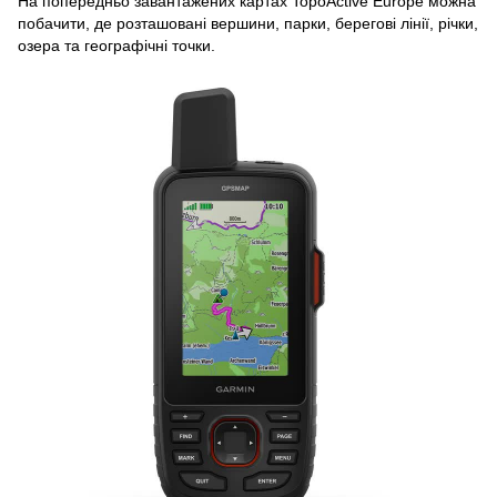
На попередньо завантажених картах TopoActive Europe можна
побачити, де розташовані вершини, парки, берегові лінії, річки,
озера та географічні точки.