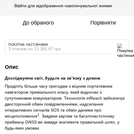
Ввійти
для відображення накопичувальної знижки
%
До обраного
Порівняти
ПОКУПКА ЧАСТИНАМИ
3 платежі по 11 381.67 грн
Опис
Досліджуючи світ, будьте на зв’язку з домом
Приділіть більше часу пригодам з міцним портативним
навігатором преміального класу, який водночас є
супутниковим комунікатором. Технологія inReach забезпечує
двосторонній обмін повідомленнями, надсилання
інтерактивних сигналів SOS та обмін даними про
1
місцеположення
. Завдяки картам та багаточастотному
приймачу GNSS ви завжди знатимете правильний шлях, у
будь-яких умовах.