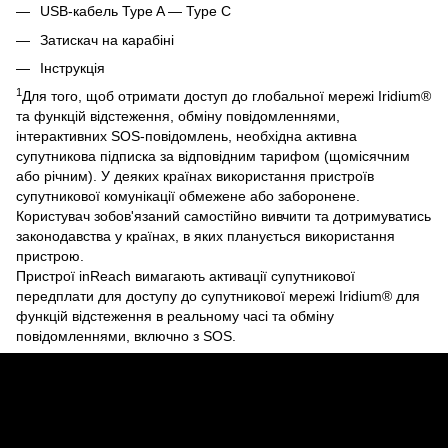
USB-кабель Type A — Type C
Затискач на карабіні
Інструкція
1
Для того, щоб отримати доступ до глобальної мережі Iridium®
та функцій відстеження, обміну повідомленнями,
інтерактивних SOS-повідомлень, необхідна активна
супутникова підписка за відповідним тарифом (щомісячним
або річним). У деяких країнах використання пристроїв
супутникової комунікації обмежене або заборонене.
Користувач зобов'язаний самостійно вивчити та дотримуватись
законодавства у країнах, в яких планується використання
пристрою.
Пристрої inReach вимагають активації супутникової
передплати для доступу до супутникової мережі Iridium® для
функцій відстеження в реальному часі та обміну
повідомленнями, включно з SOS.