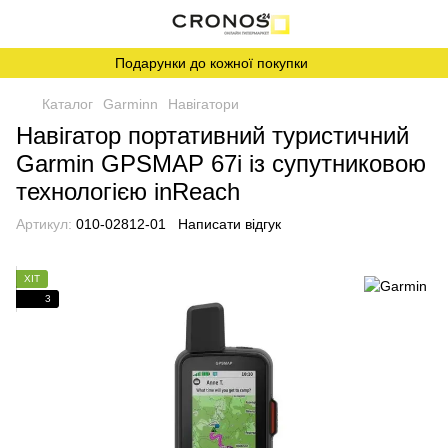
Подарунки до кожної покупки
Каталог
Garminn
Навігатори
Навігатор портативний туристичний
Garmin GPSMAP 67i із супутниковою
технологією inReach
Артикул:
010-02812-01
Написати відгук
ХІТ
3