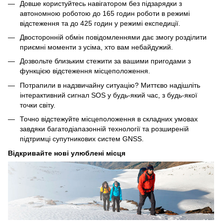
Довше користуйтесь навігатором без підзарядки з
автономною роботою до 165 годин роботи в режимі
відстеження та до 425 годин у режимі експедиції.
Двосторонній обмін повідомленнями дає змогу розділити
приємні моменти з усіма, хто вам небайдужий.
Дозвольте близьким стежити за вашими пригодами з
функцією відстеження місцеположення.
Потрапили в надзвичайну ситуацію? Миттєво надішліть
інтерактивний сигнал SOS у будь-який час, з будь-якої
точки світу.
Точно відстежуйте місцеположення в складних умовах
завдяки багатодіапазонній технології та розширеній
підтримці супутникових систем GNSS.
Відкривайте нові улюблені місця