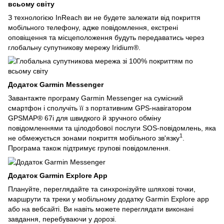
всьому світу
З технологією InReach ви не будете залежати від покриття
мобільного телефону, адже повідомлення, екстрені
оповіщення та місцеположення будуть передаватись через
глобальну супутникову мережу Iridium®.
Додаток Garmin Messenger
Завантажте програму Garmin Messenger на сумісний
смартфон і сполучіть її з портативним GPS-навігатором
GPSMAP® 67i для швидкого й зручного обміну
повідомленнями та цілодобової послуги SOS-повідомлень, яка
1
не обмежується зонами покриття мобільного зв'язку
.
Програма також підтримує групові повідомлення.
Додаток Garmin Explore App
Плануйте, переглядайте та синхронізуйте шляхові точки,
маршрути та треки у мобільному додатку Garmin Explore app
або на вебсайті. Ви навіть можете переглядати виконані
завдання, перебуваючи у дорозі.