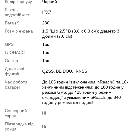
Колір корпусу
Чорний
Рівень
IPX7
водостійкості
Вага (г)
230
Розмір екрана
1,5 "Ш х 2,5" В (3,8 х 6,3 см); діаметр 3
дюйми (7,6 см)
GPS
Так
ГЛОНАСС
Так
Galileo
Так
Додаткові
QZSS, BEIDOU, IRNSS
функції
Час роботи
До 165 годин із включеним inReach® та 10-
батареї
хвилинним відстеженням; до 180 годин у
режимі GPS; до 425 годин у режимі
експедиції з увімкненим вReach; до 840
годин у режимі експедиції
Сенсорний
Ні
екран
Підзарядка від
Ні
сонця