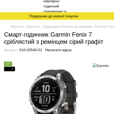
Подарунки до кожної покупки
Каталог
Garminn
Годинники Garmin за серіями
Garmin Fen
Смарт-годинник Garmin Fenix 7
сріблястий з ремінцем сірий графіт
Артикул:
010-02540-01
Написати відгук
ХІТ
3