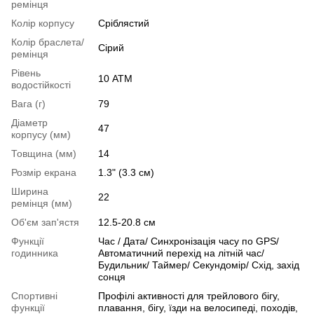
ремінця
Колір корпусу
Сріблястий
Колір браслета/
Сірий
ремінця
Рівень
10 АТМ
водостійкості
Вага (г)
79
Діаметр
47
корпусу (мм)
Товщина (мм)
14
Розмір екрана
1.3" (3.3 см)
Ширина
22
ремінця (мм)
Об'єм зап'ястя
12.5-20.8 см
Функції
Час / Дата/ Синхронізація часу по GPS/
годинника
Автоматичний перехід на літній час/
Будильник/ Таймер/ Секундомір/ Схід, захід
сонця
Спортивні
Профілі активності для трейлового бігу,
функції
плавання, бігу, їзди на велосипеді, походів,