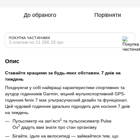
До обраного
Порівняти
ПОКУПКА ЧАСТИНАМИ
3 платежі по 11 266.33 грн
Опис
Ставайте кращими за будь-яких обставин. 7 днів на
тиждень
Поєднуючи у собі найкращі характеристики спортивних та
аутдор годинників Garmin, міцний мультиспортивний GPS-
годинник fenix 7 має ультрасучасний дизайн та функціонал.
Цей чудовий годинник ідеально підходить для носіння 7 днів
на тиждень.
1
Пульсометр на зап’ясті
та пульсоксиметр Pulse
2
Ox
дадуть вам знати про стан організму.
Бігайте, їдьте на велосипеді — займайтеся тим, що