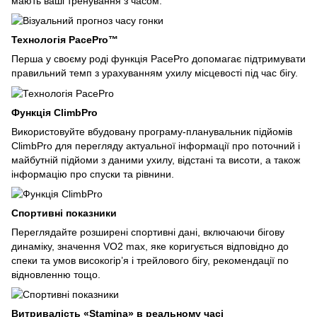
мають ваші тренування з часом.
Технологія PacePro™
Перша у своєму роді функція PacePro допомагає підтримувати
правильний темп з урахуванням ухилу місцевості під час бігу.
Функція ClimbPro
Використовуйте вбудовану програму-планувальник підйомів
ClimbPro для перегляду актуальної інформації про поточний і
майбутній підйоми з даними ухилу, відстані та висоти, а також
інформацію про спуски та рівнини.
Спортивні показники
Переглядайте розширені спортивні дані, включаючи бігову
динаміку, значення VO2 max, яке коригується відповідно до
спеки та умов високогір’я і трейлового бігу, рекомендації по
відновленню тощо.
Витривалість «Stamina» в реальному часі