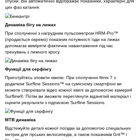
спуски. Він автоматично відображає показники, характерні для
цих фаз катання.
Динаміка бігу на лижах
При сполученні з нагрудним пульсометром HRM-Pro™
(продається окремо) показник потужності їзди на лижах
допомагає виміряти фактичне навантаження під час
тренувань з лижного кросу.
Функції для серфінгу
Приготуйтесь зловити хвилю. При сполученні fēnix 7 з
додатком Surfline Sessions™ на сумісному смартфоні ви
можете створювати відео кожної хвилі за допомогою камери4
Surfline®. Потім ви зможете переглянути відзнятий матеріал і
оцінити результати з підпискою Surfline Sessions.
MTB динаміка
Відстежуйте деталі кожної поїздки за допомогою спеціальних
метрик для гірських велосипедів, а також показників Grit™ і