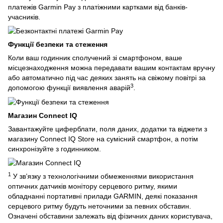
платежів Garmin Pay з платіжними картками від банків-
учасників.
Функції безпеки та стеження
Коли ваш годинник сполучений зі смартфоном, ваше
місцезнаходження можна передавати вашим контактам вручну
або автоматично під час деяких занять на свіжому повітрі за
3
допомогою функції виявлення аварій
.
Магазин Connect IQ
Завантажуйте циферблати, поля даних, додатки та віджети з
магазину Connect IQ Store на сумісний смартфон, а потім
синхронізуйте з годинником.
1
У зв’язку з технологічними обмеженнями використання
оптичних датчиків монітору серцевого ритму, якими
обладнанні портативні прилади GARMIN, деякі показання
серцевого ритму будуть неточними за певних обставин.
Означені обставини залежать від фізичних даних користувача,