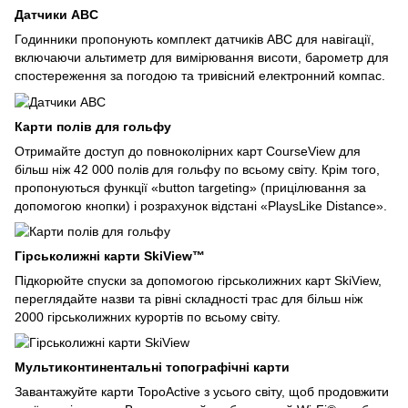
Датчики ABC
Годинники пропонують комплект датчиків ABC для навігації,
включаючи альтиметр для вимірювання висоти, барометр для
спостереження за погодою та тривісний електронний компас.
Карти полів для гольфу
Отримайте доступ до повноколірних карт CourseView для
більш ніж 42 000 полів для гольфу по всьому світу. Крім того,
пропонуються функції «button targeting» (прицілювання за
допомогою кнопки) і розрахунок відстані «PlaysLike Distance».
Гірськолижні карти SkiView™
Підкорюйте спуски за допомогою гірськолижних карт SkiView,
переглядайте назви та рівні складності трас для більш ніж
2000 гірськолижних курортів по всьому світу.
Мультиконтинентальні топографічні карти
Завантажуйте карти TopoActive з усього світу, щоб продовжити