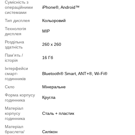
Сумісність з
операційними
iPhone®, Android™
системами
Тип дисплея
Кольоровий
Технологія
MIP
дисплея
Роздільна
260 x 260
здатність
Пам'ять /
16 Гб
історія
Інтерфейси
смарт-
Bluetooth® Smart, ANT+®, Wi-Fi®
годинників
Скло
Мінеральне
Форма корпусу
Кругла
годинника
Матеріал
корпусу
Сталь + пластик
годинника
Матеріал
браслета/
Силікон