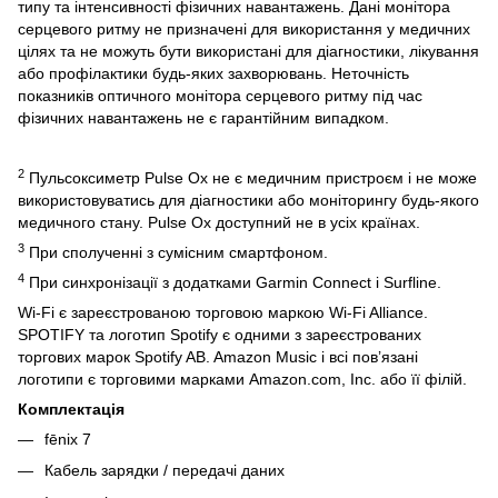
типу та інтенсивності фізичних навантажень. Дані монітора
серцевого ритму не призначені для використання у медичних
цілях та не можуть бути використані для діагностики, лікування
або профілактики будь-яких захворювань. Неточність
показників оптичного монітора серцевого ритму під час
фізичних навантажень не є гарантійним випадком.
2
Пульсоксиметр Pulse Ox не є медичним пристроєм і не може
використовуватись для діагностики або моніторингу будь-якого
медичного стану. Pulse Ox доступний не в усіх країнах.
3
При сполученні з сумісним смартфоном.
4
При синхронізації з додатками Garmin Connect і Surfline.
Wi-Fi є зареєстрованою торговою маркою Wi-Fi Alliance.
SPOTIFY та логотип Spotify є одними з зареєстрованих
торгових марок Spotify AB. Amazon Music і всі пов’язані
логотипи є торговими марками Amazon.com, Inc. або її філій.
Комплектація
fēnix 7
Кабель зарядки / передачі даних