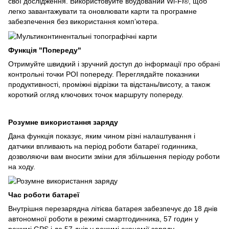
свої дослідження. Використовуйте вбудований Wi-Fi®, щоб
легко завантажувати та оновлювати карти та програмне
забезпечення без використання комп’ютера.
Функція "Попереду"
Отримуйте швидкий і зручний доступ до інформації про обрані
контрольні точки POI попереду. Переглядайте показники
продуктивності, проміжні відрізки та відстань/висоту, а також
короткий огляд ключових точок маршруту попереду.
Розумне використання заряду
Дана функція показує, яким чином різні налаштування і
датчики впливають на період роботи батареї годинника,
дозволяючи вам вносити зміни для збільшення періоду роботи
на ходу.
Час роботи батареї
Внутрішня перезарядна літієва батарея забезпечує до 18 днів
автономної роботи в режимі смартгодинника, 57 годин у
режимі GPS і до 57 днів у режимі економії заряду.