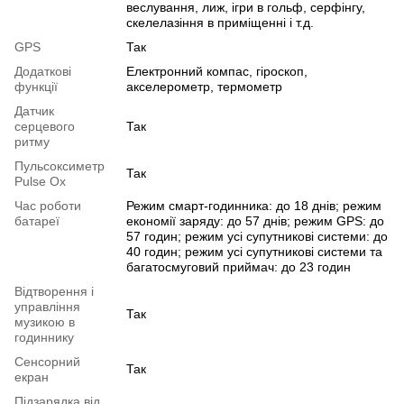
веслування, лиж, ігри в гольф, серфінгу,
скелелазіння в приміщенні і т.д.
GPS
Так
Додаткові
Електронний компас, гіроскоп,
функції
акселерометр, термометр
Датчик
серцевого
Так
ритму
Пульсоксиметр
Так
Pulse Ox
Час роботи
Режим смарт-годинника: до 18 днів; режим
батареї
економії заряду: до 57 днів; режим GPS: до
57 годин; режим усі супутникові системи: до
40 годин; режим усі супутникові системи та
багатосмуговий приймач: до 23 годин
Відтворення і
управління
Так
музикою в
годиннику
Сенсорний
Так
екран
Підзарядка від