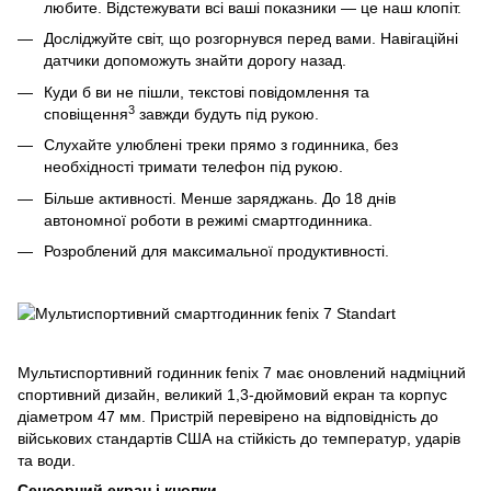
любите. Відстежувати всі ваші показники — це наш клопіт.
Досліджуйте світ, що розгорнувся перед вами. Навігаційні
датчики допоможуть знайти дорогу назад.
Куди б ви не пішли, текстові повідомлення та
3
сповіщення
завжди будуть під рукою.
Слухайте улюблені треки прямо з годинника, без
необхідності тримати телефон під рукою.
Більше активності. Менше заряджань. До 18 днів
автономної роботи в режимі смартгодинника.
Розроблений для максимальної продуктивності.
Мультиспортивний годинник fenix 7 має оновлений надміцний
спортивний дизайн, великий 1,3-дюймовий екран та корпус
діаметром 47 мм. Пристрій перевірено на відповідність до
військових стандартів США на стійкість до температур, ударів
та води.
Сенсорний екран і кнопки